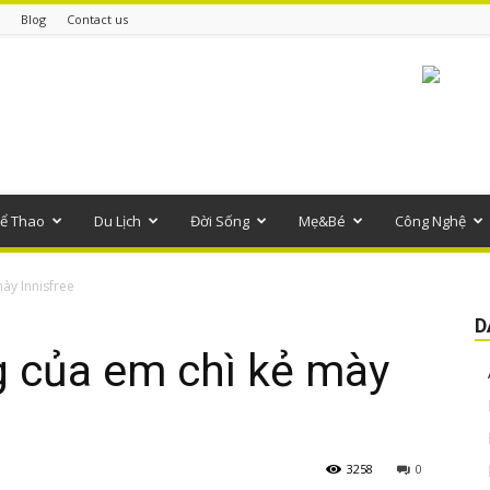
Blog
Contact us
ể Thao
Du Lịch
Đời Sống
Mẹ&Bé
Công Nghệ
ày Innisfree
D
g của em chì kẻ mày
3258
0