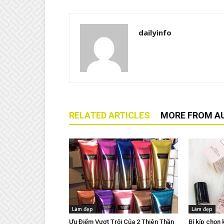
dailyinfo
RELATED ARTICLES
MORE FROM A
Làm đẹp
Làm đẹp
Ưu Điểm Vượt Trội Của 2 Thiên Thần
Bí kíp chọn 