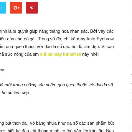
er
ính là bí quyết giúp nàng thăng hoa nhan sắc. Bởi vậy các
iếu của các cô gái. Trong số đó, chì kẻ mày Auto Eyebrow
ẩm quá quen thuộc với đại đa số các tín đồ làm đẹp. Vì sao
i mã sức nóng của em
chì kẻ mày Innisfree
này nhé!
 là một trong những sản phẩm quá quen thuộc với đại đa số
 tín đồ làm đẹp
dạng bút thon dài, vỏ bằng nhựa như đa số các sản phẩm bút
c thiết kế đầu chì thông minh có thể vặn lên khi cần. Bạn