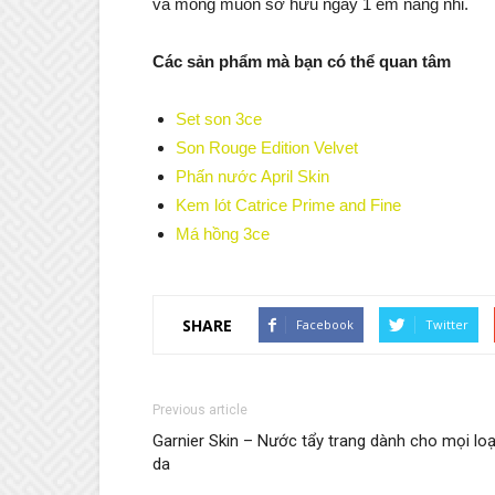
và mong muốn sở hữu ngay 1 em nàng nhỉ.
Các sản phẩm mà bạn có thể quan tâm
Set son 3ce
Son Rouge Edition Velvet
Phấn nước April Skin
Kem lót Catrice Prime and Fine
Má hồng 3ce
SHARE
Facebook
Twitter
Previous article
Garnier Skin – Nước tẩy trang dành cho mọi loạ
da