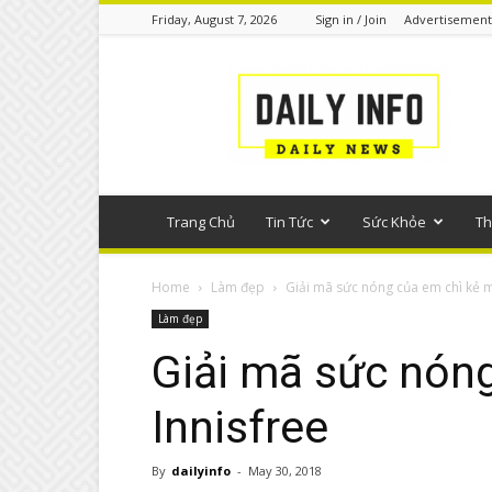
Friday, August 7, 2026
Sign in / Join
Advertisement
Tin
tức
phổ
thông
Trang Chủ
Tin Tức
Sức Khỏe
Th
Home
Làm đẹp
Giải mã sức nóng của em chì kẻ m
Làm đẹp
Giải mã sức nón
Innisfree
By
dailyinfo
-
May 30, 2018