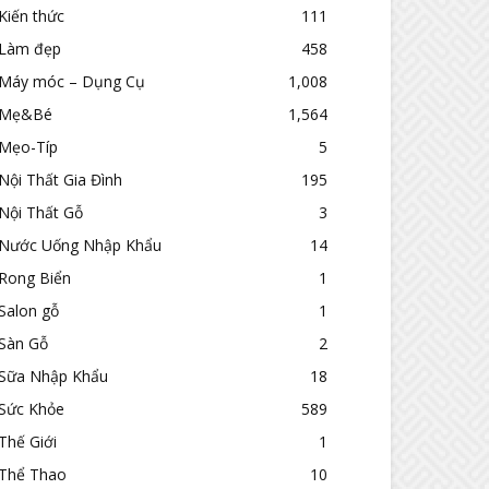
Kiến thức
111
Làm đẹp
458
Máy móc – Dụng Cụ
1,008
Mẹ&Bé
1,564
Mẹo-Típ
5
Nội Thất Gia Đình
195
Nội Thất Gỗ
3
Nước Uống Nhập Khẩu
14
Rong Biển
1
Salon gỗ
1
Sàn Gỗ
2
Sữa Nhập Khẩu
18
Sức Khỏe
589
Thế Giới
1
Thể Thao
10