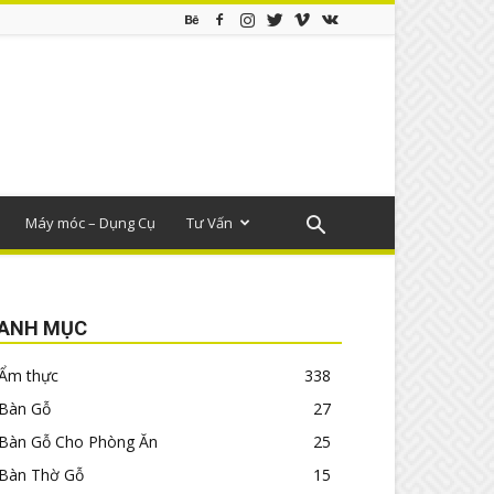
Máy móc – Dụng Cụ
Tư Vấn
ANH MỤC
Ẩm thực
338
Bàn Gỗ
27
Bàn Gỗ Cho Phòng Ăn
25
Bàn Thờ Gỗ
15