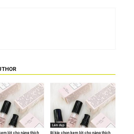
UTHOR
Làm đẹp
kem lót cho nàng thích
Bí kíp chọn kem lót cho nàng thích