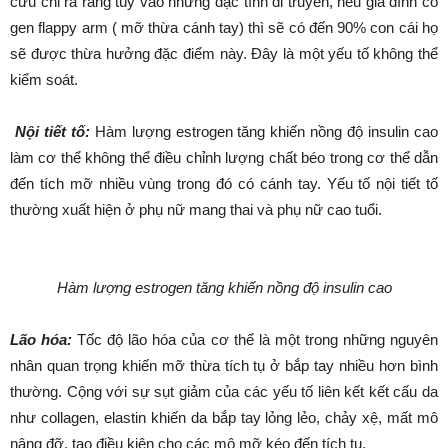
cứu chỉ ra rằng tùy vào những đặc tính di truyền, nếu gia đình có
gen flappy arm ( mỡ thừa cánh tay) thì sẽ có đến 90% con cái họ
sẽ được thừa hưởng đặc điểm này. Đây là một yếu tố không thể
kiểm soát.
Nội tiết tố:
Hàm lượng estrogen tăng khiến nồng độ insulin cao
làm cơ thể không thể điều chỉnh lượng chất béo trong cơ thể dẫn
đến tích mỡ nhiều vùng trong đó có cánh tay. Yếu tố nội tiết tố
thường xuất hiện ở phụ nữ mang thai và phụ nữ cao tuổi.
Hàm lượng estrogen tăng khiến nồng độ insulin cao
Lão hóa:
Tốc độ lão hóa của cơ thể là một trong những nguyên
nhân quan trọng khiến mỡ thừa tích tụ ở bắp tay nhiều hơn bình
thường. Cộng với sự sụt giảm của các yếu tố liên kết kết cấu da
như collagen, elastin khiến da bắp tay lỏng lẻo, chảy xệ, mất mô
nâng đỡ, tạo điều kiện cho các mô mỡ kéo đến tích tụ.