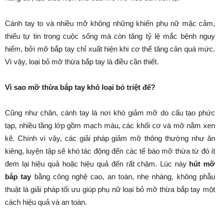
Cánh tay to và nhiều mỡ không những khiến phụ nữ mặc cảm,
thiếu tự tin trong cuộc sống mà còn tăng tỷ lệ mắc bệnh nguy
hiểm, bởi mỡ bắp tay chỉ xuất hiện khi cơ thể tăng cân quá mức.
Vì vậy, loại bỏ mỡ thừa bắp tay là điều cần thiết.
Vì sao mỡ thừa bắp tay khó loại bỏ triệt để?
Cũng như chân, cánh tay là nơi khó giảm mỡ do cấu tạo phức
tạp, nhiều tầng lớp gồm mạch máu, các khối cơ và mỡ nằm xen
kẽ. Chính vì vậy, các giải pháp giảm mỡ thông thường như ăn
kiêng, luyện tập sẽ khó tác động đến các tế bào mỡ thừa từ đó ít
đem lại hiệu quả hoặc hiệu quả đến rất chậm. Lúc này
hút mỡ
bắp tay
bằng công nghệ cao, an toàn, nhẹ nhàng, không phẫu
thuật là giải pháp tối ưu giúp phụ nữ loại bỏ mỡ thừa bắp tay một
cách hiệu quả và an toàn.