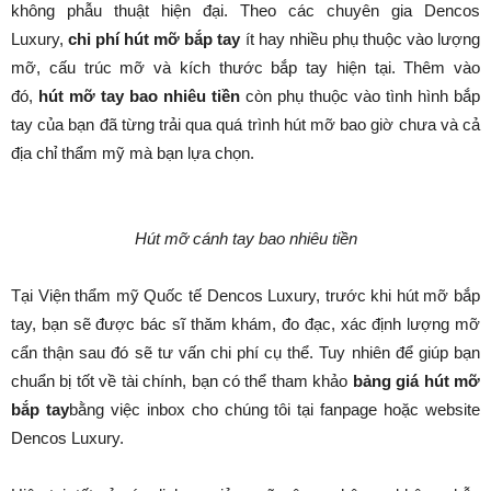
không phẫu thuật hiện đại. Theo các chuyên gia Dencos
Luxury,
chi phí hút mỡ bắp tay
ít hay nhiều phụ thuộc vào lượng
mỡ, cấu trúc mỡ và kích thước bắp tay hiện tại. Thêm vào
đó,
hút mỡ tay bao nhiêu tiền
còn phụ thuộc vào tình hình bắp
tay của bạn đã từng trải qua quá trình hút mỡ bao giờ chưa và cả
địa chỉ thẩm mỹ mà bạn lựa chọn.
Hút mỡ cánh tay bao nhiêu tiền
Tại Viện thẩm mỹ Quốc tế Dencos Luxury, trước khi hút mỡ bắp
tay, bạn sẽ được bác sĩ thăm khám, đo đạc, xác định lượng mỡ
cẩn thận sau đó sẽ tư vấn chi phí cụ thể. Tuy nhiên để giúp bạn
chuẩn bị tốt về tài chính, bạn có thể tham khảo
bảng giá hút mỡ
bắp tay
bằng việc inbox cho chúng tôi tại fanpage hoặc website
Dencos Luxury.