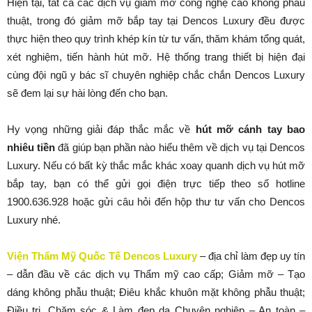
Hiện tại, tất cả các dịch vụ giảm mỡ công nghệ cao không phẫu
thuật, trong đó giảm mỡ bắp tay tại Dencos Luxury đều được
thực hiện theo quy trình khép kín từ tư vấn, thăm khám tổng quát,
xét nghiệm, tiến hành hút mỡ. Hệ thống trang thiết bị hiện đại
cùng đội ngũ y bác sĩ chuyên nghiệp chắc chắn Dencos Luxury
sẽ đem lại sự hài lòng đến cho bạn.
Hy vọng những giải đáp thắc mắc về
hút mỡ cánh tay bao
nhiêu tiền
đã giúp bạn phần nào hiểu thêm về dịch vụ tại Dencos
Luxury. Nếu có bất kỳ thắc mắc khác xoay quanh dịch vụ hút mỡ
bắp tay, bạn có thể gửi gọi điện trực tiếp theo số hotline
1900.636.928 hoặc gửi câu hỏi đến hộp thư tư vấn cho Dencos
Luxury nhé.
Viện Thẩm Mỹ Quốc Tế Dencos Luxury
– địa chỉ làm đẹp uy tín
– dẫn đầu về các dịch vụ Thẩm mỹ cao cấp; Giảm mỡ – Tạo
dáng không phẫu thuật; Điêu khắc khuôn mặt không phẫu thuật;
Điều trị, Chăm sóc & Làm đẹp da Chuyên nghiệp – An toàn –