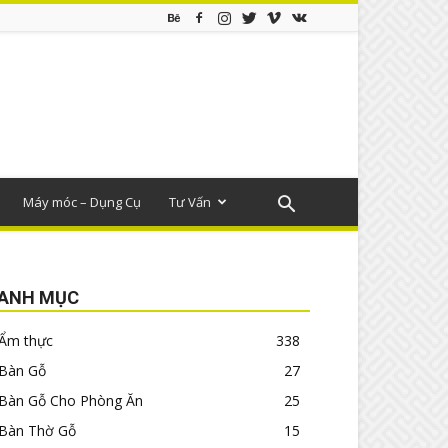
Máy móc – Dụng Cụ
Tư Vấn
ANH MỤC
Ẩm thực
338
Bàn Gỗ
27
Bàn Gỗ Cho Phòng Ăn
25
Bàn Thờ Gỗ
15