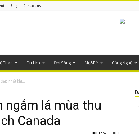
ent
Blog
Contact us
ể Thao
Du Lịch
Đời Sống
Mẹ&Bé
Công Nghệ
đẹp nhất khi...
D
m ngắm lá mùa thu
lịch Canada
1274
0