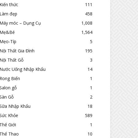
Kiến thức
111
Làm đẹp
458
Máy móc – Dụng Cụ
1,008
Mẹ&Bé
1,564
Mẹo-Típ
5
Nội Thất Gia Đình
195
Nội Thất Gỗ
3
Nước Uống Nhập Khẩu
14
Rong Biển
1
Salon gỗ
1
Sàn Gỗ
2
Sữa Nhập Khẩu
18
Sức Khỏe
589
Thế Giới
1
Thể Thao
10