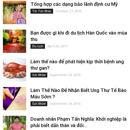
Tổng hợp các dạng bảo lãnh định cư Mỹ
October 27, 2016
Tin Tức Khác
Bạn được gì khi đi du lịch Hàn Quốc vào mùa
thu
April 25, 2017
Du Lịch
Làm thế nào để phát hiện kịp thời bệnh ung
thư gan?
September 24, 2016
Sức Khỏe
Làm Thế Nào Để Nhận Biết Ung Thư Tế Bào
Máu Sớm ?
September 24, 2016
Sức Khỏe
Doanh nhân Phạm Tấn Nghĩa: Khởi nghiệp là
phải biết dấn thân và đối...