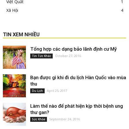
Việt Quất
1
Xã Hội
4
TIN XEM NHIỀU
Tổng hợp các dạng bảo lãnh định cư Mỹ
October 27, 2016
Tin Tức Khác
Bạn được gì khi đi du lịch Hàn Quốc vào mùa
thu
April 25, 2017
Du Lịch
Làm thế nào để phát hiện kịp thời bệnh ung
thư gan?
September 24, 2016
Sức Khỏe