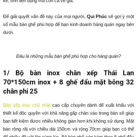
kế, tính tiện dụng mà còn cả về giá.
Để giải quyết vấn đề này của mọi người,
Qui Phúc
sẽ gợi ý một
số mẫu bàn ghế phù hợp để bạn kinh doanh hàng quán ngay bên
dưới.
Đâu là những mẫu bàn ghế phù hợp cho hàng quán?
1/ Bộ bàn inox chân xếp Thái Lan
70*150cm inox + 8 ghế đẩu mặt bông 32
chân phi 25
Bàn xếp inox chữ nhật
cao cấp chuyên dành để xuất khẩu với
thiết kế độc quyền với khả năng gấp chân vào trong bàn sẽ giúp
bạn tiết kiệm được nhiều không gian hơn khi không sử dụng. Mặt
bàn rộng rãi với chiều dài 150cm và rộng 70cm giúp bạn có thể
để nhiều đồ vật lên cùng lúc. Bộ bàn ghế còn kèm theo 8 ghế đẩu