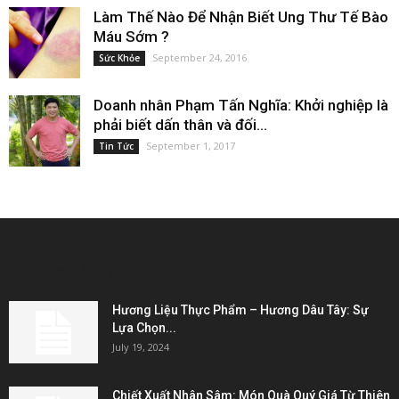
Làm Thế Nào Để Nhận Biết Ung Thư Tế Bào
Máu Sớm ?
September 24, 2016
Sức Khỏe
Doanh nhân Phạm Tấn Nghĩa: Khởi nghiệp là
phải biết dấn thân và đối...
September 1, 2017
Tin Tức
EDITOR PICKS
Hương Liệu Thực Phẩm – Hương Dâu Tây: Sự
Lựa Chọn...
July 19, 2024
Chiết Xuất Nhân Sâm: Món Quà Quý Giá Từ Thiên