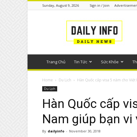
Sunday, August 9, 2026
Sign in / Join
Advertisemen
Tin
tức
phổ
thông
Trang Chủ
Tin Tức
Sức Khỏe
Th
Home
Du Lịch
Hàn Quốc cấp visa 5 năm cho Việt 
Du Lịch
Hàn Quốc cấp vi
Nam giúp bạn vi 
By
dailyinfo
-
November 30, 2018