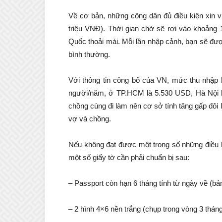
Về cơ bản, những công dân đủ điều kiện xin v
triệu VNĐ). Thời gian chờ sẽ rơi vào khoảng 
Quốc thoải mái. Mỗi lần nhập cảnh, bạn sẽ đượ
bình thường.
Với thông tin công bố của VN, mức thu nhập
người/năm, ở TP.HCM là 5.530 USD, Hà Nội 
chồng cùng đi làm nên cơ sở tính tăng gấp đôi
vợ và chồng.
Nếu không đạt được một trong số những điều ki
một số giấy tờ cần phải chuẩn bị sau:
– Passport còn hạn 6 tháng tính từ ngày về (bả
– 2 hình 4×6 nền trắng (chụp trong vòng 3 thán