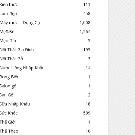
Kiến thức
111
Làm đẹp
458
Máy móc – Dụng Cụ
1,008
Mẹ&Bé
1,564
Mẹo-Típ
5
Nội Thất Gia Đình
195
Nội Thất Gỗ
3
Nước Uống Nhập Khẩu
14
Rong Biển
1
Salon gỗ
1
Sàn Gỗ
2
Sữa Nhập Khẩu
18
Sức Khỏe
589
Thế Giới
1
Thể Thao
10