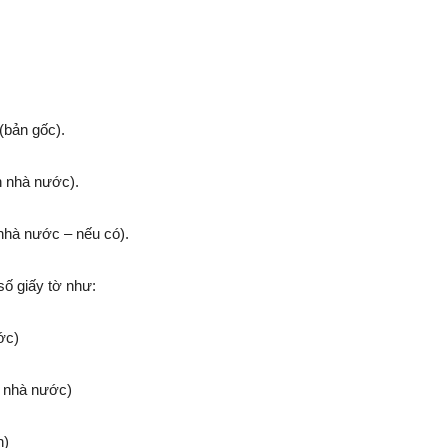
(bản gốc).
n nhà nước).
nhà nước – nếu có).
số giấy tờ như:
ớc)
n nhà nước)
h)