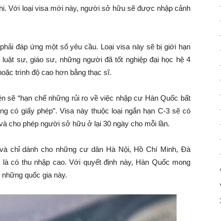
i. Với loại visa mới này, người sở hữu sẽ được nhập cảnh
phải đáp ứng một số yêu cầu. Loại visa này sẽ bị giới hạn
 luật sư, giáo sư, những người đã tốt nghiệp đại học hệ 4
ặc trình độ cao hơn bằng thạc sĩ.
ên sẽ “hạn chế những rủi ro về việc nhập cư Hàn Quốc bất
g có giấy phép”. Visa này thuộc loại ngắn hạn C-3 sẽ có
 và cho phép người sở hữu ở lại 30 ngày cho mỗi lần.
và chỉ dành cho những cư dân Hà Nội, Hồ Chí Minh, Đà
 là có thu nhập cao. Với quyết định này, Hàn Quốc mong
ừ những quốc gia này.