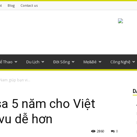
t
Blog
Contact us
ể Thao
Du Lịch
Đời Sống
Mẹ&Bé
Công Nghệ
Nam giúp bạn vi...
D
sa 5 năm cho Việt
vu dễ hơn
2860
0