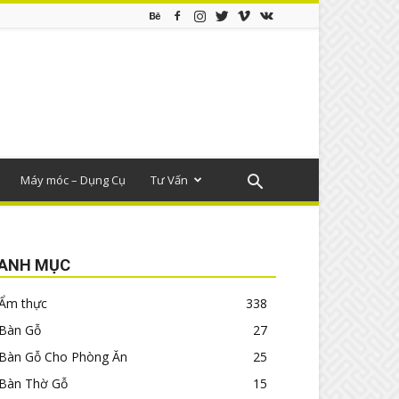
Máy móc – Dụng Cụ
Tư Vấn
ANH MỤC
Ẩm thực
338
Bàn Gỗ
27
Bàn Gỗ Cho Phòng Ăn
25
Bàn Thờ Gỗ
15