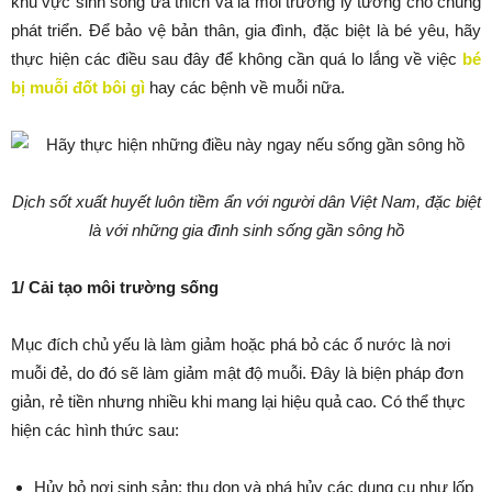
khu vực sinh sống ưa thích và là môi trường lý tưởng cho chúng
phát triển. Để bảo vệ bản thân, gia đình, đặc biệt là bé yêu, hãy
thực hiện các điều sau đây để không cần quá lo lắng về việc
bé
bị muỗi đốt bôi gì
hay các bệnh về muỗi nữa.
Dịch sốt xuất huyết luôn tiềm ẩn với người dân Việt Nam, đặc biệt
là với những gia đình sinh sống gần sông hồ
1/ Cải tạo môi trường sống
Mục đích chủ yếu là làm giảm hoặc phá bỏ các ổ nước là nơi
muỗi đẻ, do đó sẽ làm giảm mật độ muỗi. Đây là biện pháp đơn
giản, rẻ tiền nhưng nhiều khi mang lại hiệu quả cao. Có thể thực
hiện các hình thức sau:
Hủy bỏ nơi sinh sản: thu dọn và phá hủy các dụng cụ như lốp