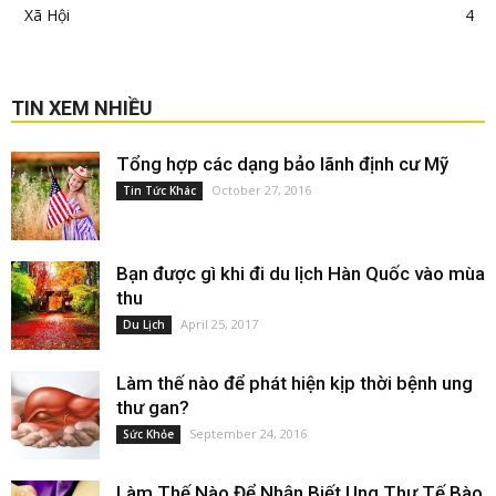
Xã Hội
4
TIN XEM NHIỀU
Tổng hợp các dạng bảo lãnh định cư Mỹ
October 27, 2016
Tin Tức Khác
Bạn được gì khi đi du lịch Hàn Quốc vào mùa
thu
April 25, 2017
Du Lịch
Làm thế nào để phát hiện kịp thời bệnh ung
thư gan?
September 24, 2016
Sức Khỏe
Làm Thế Nào Để Nhận Biết Ung Thư Tế Bào