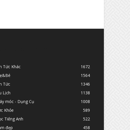
OPULAR CATEGORY
in Tức Khác
1672
ẹ&Bé
1564
n Tức
1346
u Lịch
1138
áy móc - Dụng Cụ
1008
ức Khỏe
589
ọc Tiếng Anh
522
àm đẹp
458