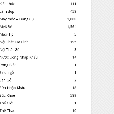
Kiến thức
111
Làm đẹp
458
Máy móc – Dụng Cụ
1,008
Mẹ&Bé
1,564
Mẹo-Típ
5
Nội Thất Gia Đình
195
Nội Thất Gỗ
3
Nước Uống Nhập Khẩu
14
Rong Biển
1
Salon gỗ
1
Sàn Gỗ
2
Sữa Nhập Khẩu
18
Sức Khỏe
589
Thế Giới
1
Thể Thao
10