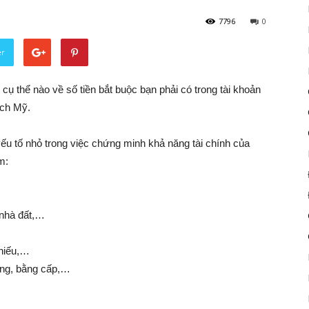
7796
0
er
cụ thể nào về số tiền bắt buộc bạn phải có trong tài khoản
ịch Mỹ.
t yếu tố nhỏ trong việc chứng minh khả năng tài chính của
m:
 nhà đất,…
phiếu,…
ởng, bằng cấp,…