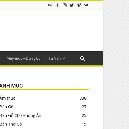
Máy móc – Dụng Cụ
Tư Vấn
ANH MỤC
Ẩm thực
338
Bàn Gỗ
27
Bàn Gỗ Cho Phòng Ăn
25
Bàn Thờ Gỗ
15