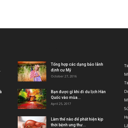
POPULAR POSTS
P
Tổng hợp các dạng bảo lãnh
T
.
định cư Mỹ
M
October 27, 2016
Ti
D
à
Bạn được gì khi đi du lịch Hàn
Quốc vào mùa...
M
April 25, 2017
S
H
Làm thế nào để phát hiện kịp
thời bệnh ung thư...
L