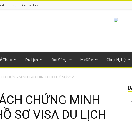
ent
Blog
Contact us
ể Thao
Du Lịch
Đời Sống
Mẹ&Bé
Công Nghệ
H CHỨNG MINH TÀI CHÍNH CHO HỒ SƠ VISA...
D
CÁCH CHỨNG MINH
HỒ SƠ VISA DU LỊCH