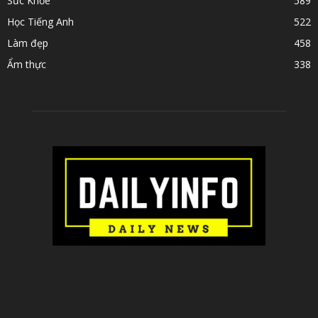
Sức Khỏe
589
Học Tiếng Anh
522
Làm đẹp
458
Ẩm thực
338
ABOUT US