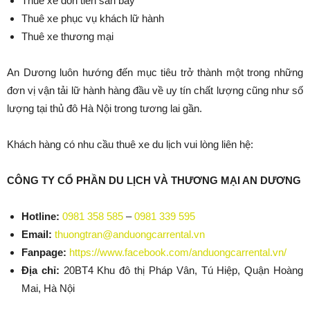
Thuê xe đón tiễn sân bay
Thuê xe phục vụ khách lữ hành
Thuê xe thương mại
An Dương luôn hướng đến mục tiêu trở thành một trong những
đơn vị vận tải lữ hành hàng đầu về uy tín chất lượng cũng như số
lượng tại thủ đô Hà Nội trong tương lai gần.
Khách hàng có nhu cầu thuê xe du lịch vui lòng liên hệ:
CÔNG TY CỔ PHẦN DU LỊCH VÀ THƯƠNG MẠI AN DƯƠNG
Hotline:
0981 358 585
–
0981 339 595
Email:
thuongtran@anduongcarrental.vn
Fanpage:
https://www.facebook.com/anduongcarrental.vn/
Địa chỉ:
20BT4 Khu đô thị Pháp Vân, Tú Hiệp, Quận Hoàng
Mai, Hà Nội