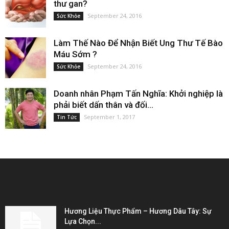
thư gan?
September 24, 2016
Sức Khỏe
Làm Thế Nào Để Nhận Biết Ung Thư Tế Bào
Máu Sớm ?
September 24, 2016
Sức Khỏe
Doanh nhân Phạm Tấn Nghĩa: Khởi nghiệp là
phải biết dấn thân và đối...
September 1, 2017
Tin Tức
EDITOR PICKS
Hương Liệu Thực Phẩm – Hương Dâu Tây: Sự
Lựa Chọn...