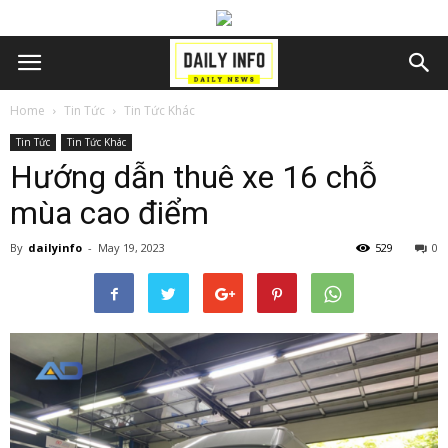
Home
Tin Tức
Tin Tức Khác
Tin Tức
Tin Tức Khác
Hướng dẫn thuê xe 16 chỗ
mùa cao điểm
By
dailyinfo
-
May 19, 2023
529
0