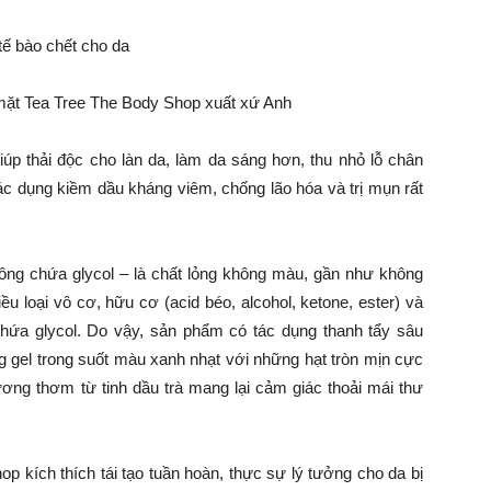
mặt Tea Tree The Body Shop xuất xứ Anh
úp thải độc cho làn da, làm da sáng hơn, thu nhỏ lỗ chân
tác dụng kiềm dầu kháng viêm, chống lão hóa và trị mụn rất
ông chứa glycol – là chất lỏng không màu, gần như không
ều loại vô cơ, hữu cơ (acid béo, alcohol, ketone, ester) và
hứa glycol. Do vậy, sản phẩm có tác dụng thanh tẩy sâu
 gel trong suốt màu xanh nhạt với những hạt tròn mịn cực
ương thơm từ tinh dầu trà mang lại cảm giác thoải mái thư
 kích thích tái tạo tuần hoàn, thực sự lý tưởng cho da bị