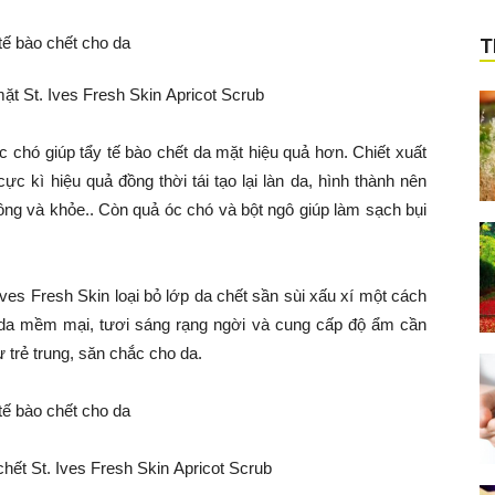
T
ặt St. Ives Fresh Skin Apricot Scrub
 chó giúp tẩy tế bào chết da mặt hiệu quả hơn. Chiết xuất
 kì hiệu quả đồng thời tái tạo lại làn da, hình thành nên
ồng và khỏe.. Còn quả óc chó và bột ngô giúp làm sạch bụi
Ives Fresh Skin loại bỏ lớp da chết sần sùi xấu xí một cách
 da mềm mại, tươi sáng rạng ngời và cung cấp độ ẩm cần
ự trẻ trung, săn chắc cho da.
hết St. Ives Fresh Skin Apricot Scrub