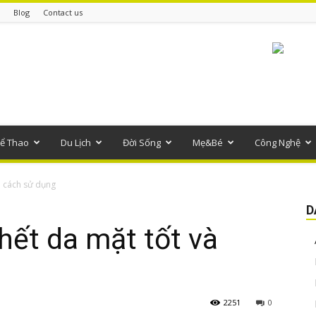
Blog
Contact us
ể Thao
Du Lịch
Đời Sống
Mẹ&Bé
Công Nghệ
à cách sử dụng
D
hết da mặt tốt và
2251
0