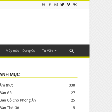
Máy móc – Dụng Cụ
Tư Vấn
ANH MỤC
Ẩm thực
338
Bàn Gỗ
27
Bàn Gỗ Cho Phòng Ăn
25
Bàn Thờ Gỗ
15