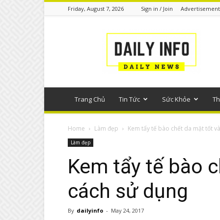
Friday, August 7, 2026
Sign in / Join
Advertisement
Tin
tức
phổ
thông
Trang Chủ
Tin Tức
Sức Khỏe
Th
Home
Làm đẹp
Kem tẩy tế bào chết da mặt tốt v
Làm đẹp
Kem tẩy tế bào c
cách sử dụng
By
dailyinfo
-
May 24, 2017