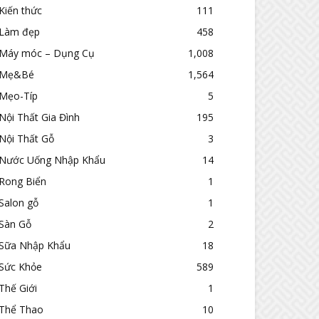
Kiến thức
111
Làm đẹp
458
Máy móc – Dụng Cụ
1,008
Mẹ&Bé
1,564
Mẹo-Típ
5
Nội Thất Gia Đình
195
Nội Thất Gỗ
3
Nước Uống Nhập Khẩu
14
Rong Biển
1
Salon gỗ
1
Sàn Gỗ
2
Sữa Nhập Khẩu
18
Sức Khỏe
589
Thế Giới
1
Thể Thao
10