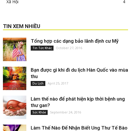
Xã Hội
4
TIN XEM NHIỀU
Tổng hợp các dạng bảo lãnh định cư Mỹ
October 27, 2016
Tin Tức Khác
Bạn được gì khi đi du lịch Hàn Quốc vào mùa
thu
April 25, 2017
Du Lịch
Làm thế nào để phát hiện kịp thời bệnh ung
thư gan?
September 24, 2016
Sức Khỏe
Làm Thế Nào Để Nhận Biết Ung Thư Tế Bào