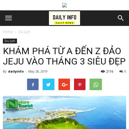
Home
Du Lịch
Du Lịch
KHÁM PHÁ TỪ A ĐẾN Z ĐẢO
JEJU VÀO THÁNG 3 SIÊU ĐẸP
By
dailyinfo
-
May 28, 2019
2116
0