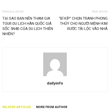
Previous article
Next article
TẠI SAO BẠN NÊN THAM GIA
“BÍ KÍP” CHỌN TRANH PHONG
TOUR DU LỊCH HÀN QUỐC GIÁ
THỦY CHO NGƯỜI MỆNH KIM
SỐC 5N4Đ CỦA DU LỊCH THIÊN
RƯỚC TÀI LỘC VÀO NHÀ
NHIÊN?
dailyinfo
RELATED ARTICLES
MORE FROM AUTHOR