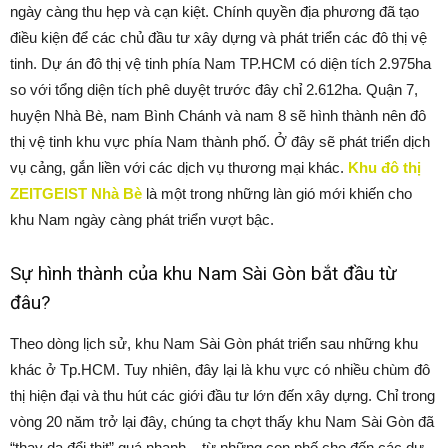
ngày càng thu hẹp và cạn kiệt. Chính quyền địa phương đã tạo
điều kiện để các chủ đầu tư xây dựng và phát triển các đô thị vệ
tinh. Dự án đô thị vệ tinh phía Nam TP.HCM có diện tích 2.975ha
so với tổng diện tích phê duyệt trước đây chỉ 2.612ha. Quận 7,
huyện Nhà Bè, nam Bình Chánh và nam 8 sẽ hình thành nên đô
thị vệ tinh khu vực phía Nam thành phố. Ở đây sẽ phát triển dịch
vụ cảng, gắn liền với các dịch vụ thương mại khác.
Khu đô thị
ZEITGEIST Nhà Bè
là một trong những làn gió mới khiến cho
khu Nam ngày càng phát triển vượt bậc.
Sự hình thành của khu Nam Sài Gòn bắt đầu từ
đâu?
Theo dòng lịch sử, khu Nam Sài Gòn phát triển sau những khu
khác ở Tp.HCM. Tuy nhiên, đây lại là khu vực có nhiều chùm đô
thị hiện đại và thu hút các giới đầu tư lớn đến xây dựng. Chỉ trong
vòng 20 năm trở lại đây, chúng ta chợt thấy khu Nam Sài Gòn đã
“thay da đổi thịt” quá nhanh – từ những con phố cho đến các dự