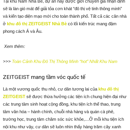
Tại khu Nam Nhà Bè, dự án này được giới chuyên gia nhận định
sẽ là làn gió mát để giải tỏa cơn khát “đô thị vệ tinh thông minh”
và kiến tạo diện mạo mới cho toàn thành phố. Tất cả các căn nhà
ở
khu đô thị ZEITGEIST Nhà Bè
có lối kiến trúc mang đậm
phong cách Á và Âu.
Xem thêm:
>>>
Toàn Cảnh Khu Đô Thị Thông Minh “hot” Nhất Khu Nam
ZEITGEIST mang tầm vóc quốc tế
Là một vương quốc thu nhỏ, cư dân tương lai của
khu đô thị
ZEITGEIST
sẽ được thừa hưởng các tiện ích chung hiện đại như
các trung tâm sinh hoạt cộng đồng, khu tiện ích thể thao, trung
tâm văn hóa – hành chính, chuỗi nhà hàng và quán cà phê,
trường học, trung tâm chăm sóc sức khỏe,…Ở mỗi khu tiện ích
nội khu như vậy, cư dân sẽ luôn nhìn thấy hàng trăm cây xanh