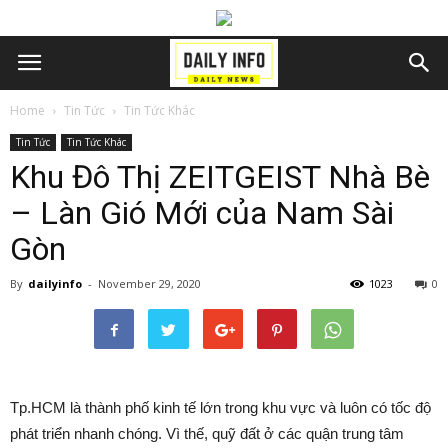
Home
Tin Tức
Tin Tức Khác
Tin Tức
Tin Tức Khác
Khu Đô Thị ZEITGEIST Nhà Bè
– Làn Gió Mới của Nam Sài
Gòn
By
dailyinfo
-
November 29, 2020
1023
0
Tp.HCM là thành phố kinh tế lớn trong khu vực và luôn có tốc độ
phát triển nhanh chóng. Vì thế, quỹ đất ở các quận trung tâm