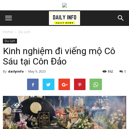
Home
Du Lịch
Du Lịch
Kinh nghiệm đi viếng mộ Cô
Sáu tại Côn Đảo
By
dailyinfo
-
May 9, 2023
862
0