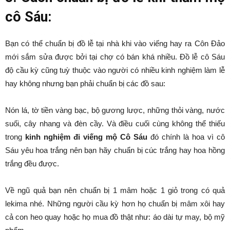
cô Sáu:
Bạn có thể chuẩn bị đồ lễ tại nhà khi vào viếng hay ra Côn Đảo
mới sắm sửa được bởi tại chợ có bán khá nhiều. Đồ lễ cô Sáu
độ cầu kỳ cũng tuỳ thuộc vào người có nhiều kinh nghiệm làm lễ
hay không nhưng bạn phải chuẩn bị các đồ sau:
Nón lá, tờ tiền vàng bạc, bộ gương lược, những thỏi vàng, nước
suối, cây nhang và đèn cầy. Và điều cuối cùng không thể thiếu
trong
kinh nghiệm đi viếng mộ Cô Sáu
đó chính là hoa vì cô
Sáu yêu hoa trắng nên bạn hãy chuẩn bị cúc trắng hay hoa hồng
trắng đều được.
Về ngũ quả bạn nên chuẩn bị 1 mâm hoặc 1 giỏ trong có quả
lekima nhé. Những người cầu kỳ hơn họ chuẩn bị mâm xôi hay
cả con heo quay hoặc họ mua đồ thật như: áo dài tự may, bộ mỹ