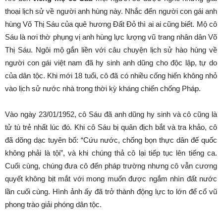
thoại lịch sử về người anh hùng này. Nhắc đến người con gái anh
hùng Võ Thị Sáu của quê hương Đất Đỏ thì ai ai cũng biết. Mộ cô
Sáu là nơi thờ phụng vị anh hùng lực lượng vũ trang nhân dân Võ
Thị Sáu. Ngôi mộ gắn liền với câu chuyện lịch sử hào hùng về
người con gái việt nam đã hy sinh anh dũng cho độc lập, tự do
của dân tộc. Khi mới 18 tuổi, cô đã có nhiều cống hiến không nhỏ
vào lịch sử nước nhà trong thời kỳ kháng chiến chống Pháp.
Vào ngày 23/01/1952, cô Sáu đã anh dũng hy sinh và cô cũng là
tử tù trẻ nhất lúc đó. Khi cô Sáu bị quân địch bắt và tra khảo, cô
đã dõng dạc tuyên bố: “Cứu nước, chống bọn thực dân đế quốc
không phải là tội”, và khi chúng thả cô lại tiếp tục lên tiếng ca.
Cuối cùng, chúng đưa cô đến pháp trường nhưng cô vẫn cương
quyết không bịt mắt với mong muốn được ngắm nhìn đất nước
lần cuối cùng. Hình ảnh ấy đã trở thành động lực to lớn để cổ vũ
phong trào giải phóng dân tộc.