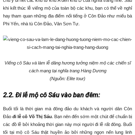
chú ý đi hết các khu từ khu A đến khu D của nghĩa trang nhé. Sau
khi kết thúc lễ viếng mộ của toàn bộ các khu, bạn có thể về nghỉ
hay tham quan những địa điểm nổi tiếng ở Côn Đảo như miếu bà
Phi Yến, nhà tù Côn Đảo, Vân Sơn Tự.
Viếng cô Sáu và làm lễ dâng hương tưởng niệm mộ các chiến sĩ
cách mạng tại nghĩa trang Hàng Dương
(Nguồn: Elite tour)
2.2. Đi lễ mộ cô Sáu vào ban đêm:
Buổi tối là thời gian mà đông đảo du khách và người dân Côn
Đảo
đi lễ cô Võ Thị Sáu
. Bạn nên đến sớm một chút để chuẩn bị
các đồ lễ bởi khoảng thời gian này mọi người đi lễ rất đông. Buổi
tối tại mộ cô Sáu thật huyền ảo bởi những ngọn nến lung linh