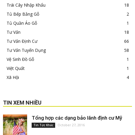
Trái Cây Nhập Khẩu
18
Tủ Bếp Bằng Gỗ
2
Tủ Quần Áo Gỗ
1
Tư Vấn
18
Tư Vấn Định Cư
66
Tư Vấn Tuyển Dụng
58
Vệ Sinh Đồ Gỗ
1
Việt Quất
1
Xã Hội
4
TIN XEM NHIỀU
Tổng hợp các dạng bảo lãnh định cư Mỹ
October 27, 2016
Tin Tức Khác