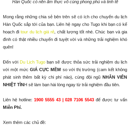
Hàn Quốc có nền ẩm thực vô cùng phong phú và tinh tế
Mong rằng những chia sẻ bên trên sẽ có ích cho chuyến du lịch
Hàn Quốc sắp tới của bạn. Liên hệ ngay cho Tugo khi bạn có kế
hoạch đi
tour du lịch giá rẻ
, chất lượng tốt nhé. Chúc bạn và gia
đình có thật nhiều chuyến đi tuyệt vời và những trải nghiệm khó
quên!
Đến với
Du Lịch Tugo
bạn sẽ được thỏa sức trải nghiệm du lịch
với một mức
GIÁ CỰC MỀM
so với thị trường (cam kết không
phát sinh thêm bất kỳ chi phí nào), cùng đội ngũ
NHÂN VIÊN
NHIỆT TÌN
H sẽ làm bạn hài lòng ngay từ trải nghiệm đầu tiên.
Liên hệ hotline:
1900 5555 43 | 028 7106 5543
để được tư vấn
Miễn Phí.
Xem thêm các chủ đề: