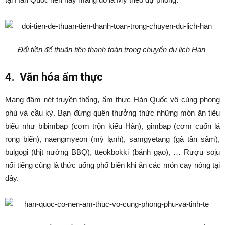
Đổi tiền để thuận tiện thanh toán trong chuyến du lịch Hàn
4. Văn hóa ẩm thực
Mang đậm nét truyền thống, ẩm thực Hàn Quốc vô cùng phong
phú và cầu kỳ. Bạn đừng quên thưởng thức những món ăn tiêu
biểu như bibimbap (cơm trộn kiểu Hàn), gimbap (cơm cuốn lá
rong biển), naengmyeon (mỳ lạnh), samgyetang (gà tần sâm),
bulgogi (thịt nướng BBQ), tteokbokki (bánh gạo), … Rượu soju
nổi tiếng cũng là thức uống phổ biến khi ăn các món cay nóng tại
đây.