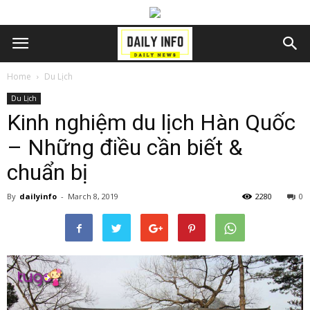
Home
Du Lịch
Du Lịch
Kinh nghiệm du lịch Hàn Quốc
– Những điều cần biết &
chuẩn bị
By
dailyinfo
-
March 8, 2019
2280
0