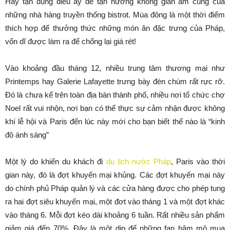
Hãy tận dụng điều ấy để tận hưởng không gian ấm cúng của
những nhà hàng truyền thống bistrot. Mùa đông là một thời điểm
thích hợp để thưởng thức những món ăn đặc trưng của Pháp,
vốn dĩ được làm ra để chống lại giá rét!
Vào khoảng đầu tháng 12, nhiều trung tâm thương mại như
Printemps hay Galerie Lafayette trưng bày đèn chùm rất rực rỡ.
Đó là chưa kể trên toàn địa bàn thành phố, nhiều nơi tổ chức chợ
Noel rất vui nhộn, nơi bạn có thể thực sự cảm nhận được không
khí lễ hội và Paris đến lúc này mới cho bạn biết thế nào là “kinh
đô ánh sáng”
Một lý do khiến du khách đi
du lịch nước Pháp
, Paris vào thời
gian này, đó là đợt khuyến mại khủng. Các đợt khuyến mại này
do chính phủ Pháp quản lý và các cửa hàng được cho phép tung
ra hai đợt siêu khuyến mại, một đơt vào tháng 1 và một đợt khác
vào tháng 6. Mỗi đợt kéo dài khoảng 6 tuần. Rất nhiều sản phẩm
giảm giá đến 70%. Đây là một dịp để những fan hâm mộ mua