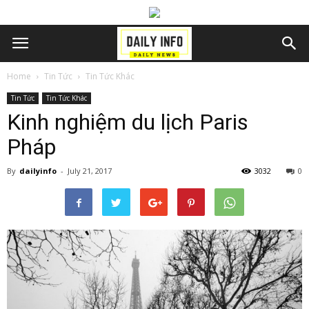
Home
Tin Tức
Tin Tức Khác
Tin Tức
Tin Tức Khác
Kinh nghiệm du lịch Paris
Pháp
By
dailyinfo
-
July 21, 2017
3032
0