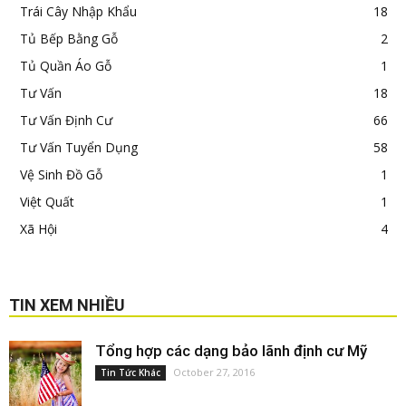
Trái Cây Nhập Khẩu
18
Tủ Bếp Bằng Gỗ
2
Tủ Quần Áo Gỗ
1
Tư Vấn
18
Tư Vấn Định Cư
66
Tư Vấn Tuyển Dụng
58
Vệ Sinh Đồ Gỗ
1
Việt Quất
1
Xã Hội
4
TIN XEM NHIỀU
Tổng hợp các dạng bảo lãnh định cư Mỹ
October 27, 2016
Tin Tức Khác