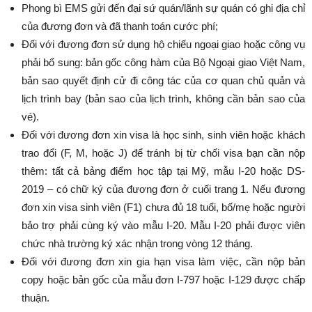
Phong bì EMS gửi đến đại sứ quán/lãnh sự quán có ghi địa chỉ
của đương đơn và đã thanh toán cước phí;
Đối với đương đơn sử dụng hộ chiếu ngoại giao hoặc công vụ
phải bổ sung: bản gốc công hàm của Bộ Ngoại giao Việt Nam,
bản sao quyết định cử đi công tác của cơ quan chủ quản và
lịch trình bay (bản sao của lịch trình, không cần bản sao của
vé).
Đối với đương đơn xin visa là học sinh, sinh viên hoặc khách
trao đổi (F, M, hoặc J) để tránh bị từ chối visa bạn cần nộp
thêm: tất cả bảng điểm học tập tại Mỹ, mẫu I-20 hoặc DS-
2019 – có chữ ký của đương đơn ở cuối trang 1. Nếu đương
đơn xin visa sinh viên (F1) chưa đủ 18 tuổi, bố/mẹ hoặc người
bảo trợ phải cùng ký vào mẫu I-20. Mẫu I-20 phải được viên
chức nhà trường ký xác nhận trong vòng 12 tháng.
Đối với đương đơn xin gia hạn visa làm việc, cần nộp bản
copy hoặc bản gốc của mẫu đơn I-797 hoặc I-129 được chấp
thuận.