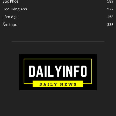
Sức Khỏe
589
Học Tiếng Anh
522
Làm đẹp
458
Ẩm thực
338
ABOUT US