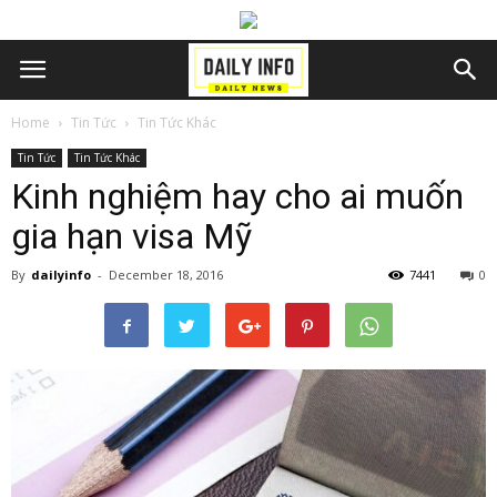
Home
Tin Tức
Tin Tức Khác
Tin Tức
Tin Tức Khác
Kinh nghiệm hay cho ai muốn
gia hạn visa Mỹ
By
dailyinfo
-
December 18, 2016
7441
0