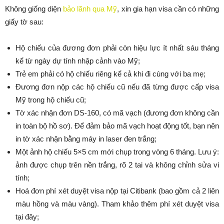
Không giống diện
bảo lãnh qua Mỹ
, xin gia hạn visa cần có những
giấy tờ sau:
Hộ chiếu của đương đơn phải còn hiệu lực ít nhất sáu tháng
kể từ ngày dự tính nhập cảnh vào Mỹ;
Trẻ em phải có hộ chiếu riêng kể cả khi đi cùng với ba mẹ;
Đương đơn nộp các hộ chiếu cũ nếu đã từng được cấp visa
Mỹ trong hộ chiếu cũ;
Tờ xác nhận đơn DS-160, có mã vạch (đương đơn không cần
in toàn bộ hồ sơ). Để đảm bảo mã vạch hoạt động tốt, bạn nên
in tờ xác nhận bằng máy in laser đen trắng;
Một ảnh hộ chiếu 5×5 cm mới chụp trong vòng 6 tháng. Lưu ý:
ảnh được chụp trên nền trắng, rõ 2 tai và không chỉnh sửa vi
tính;
Hoá đơn phí xét duyệt visa nộp tại Citibank (bao gồm cả 2 liên
màu hồng và màu vàng). Tham khảo thêm phí xét duyệt visa
tại đây;