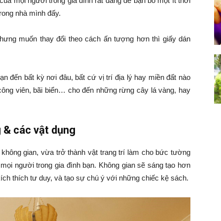
ủa mọi người trong gia đình rất đáng để bạn bỏ một ít thời
rong nhà mình đấy.
nhưng muốn thay đổi theo cách ấn tượng hơn thì giấy dán
 đến bất kỳ nơi đâu, bất cứ vị trí địa lý hay miền đất nào
ông viên, bãi biển… cho đến những rừng cây lá vàng, hay
g & các vật dụng
không gian, vừa trở thành vật trang trí làm cho bức tường
a mọi người trong gia đình bạn. Không gian sẽ sáng tạo hơn
ch thích tư duy, và tạo sự chú ý với những chiếc kệ sách.