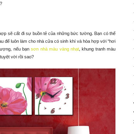
o?
ợp sẽ cất đi sự buồn tẻ của những bức tường. Bạn có thể
u để luôn làm cho nhà cửa có sinh khí và hòa hợp với “hơi
g tượng, nếu bạn
sơn nhà màu vàng nhạt
, khung tranh màu
uyệt vời rồi sao?