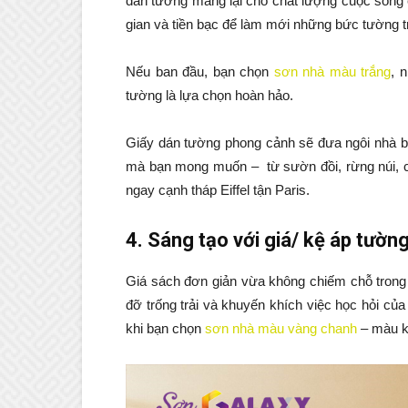
dán tường mang lại cho chất lượng cuộc sống c
gian và tiền bạc để làm mới những bức tường t
Nếu ban đầu, bạn chọn
sơn nhà màu trắng
, 
tường là lựa chọn hoàn hảo.
Giấy dán tường phong cảnh sẽ đưa ngôi nhà bạn
mà bạn mong muốn – từ sườn đồi, rừng núi, c
ngay cạnh tháp Eiffel tận Paris.
4. Sáng tạo với giá/ kệ áp tườn
Giá sách đơn giản vừa không chiếm chỗ trong 
đỡ trống trải và khuyến khích việc học hỏi củ
khi bạn chọn
sơn nhà màu vàng chanh
– màu kí