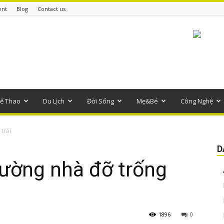
ent
Blog
Contact us
ể Thao
Du Lịch
Đời Sống
Mẹ&Bé
Công Nghệ
trải
D
tường nhà đỡ trống
1896
0