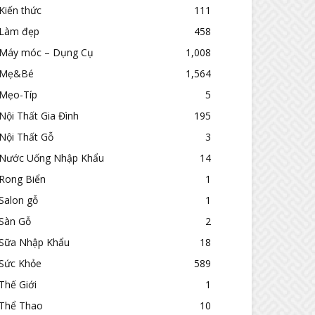
Kiến thức
111
Làm đẹp
458
Máy móc – Dụng Cụ
1,008
Mẹ&Bé
1,564
Mẹo-Típ
5
Nội Thất Gia Đình
195
Nội Thất Gỗ
3
Nước Uống Nhập Khẩu
14
Rong Biển
1
Salon gỗ
1
Sàn Gỗ
2
Sữa Nhập Khẩu
18
Sức Khỏe
589
Thế Giới
1
Thể Thao
10