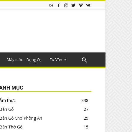
Máy móc – Dụng Cụ
Tư Vấn
ANH MỤC
Ẩm thực
338
Bàn Gỗ
27
Bàn Gỗ Cho Phòng Ăn
25
Bàn Thờ Gỗ
15