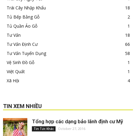
Trái Cây Nhập Khẩu
18
Tủ Bếp Bằng Gỗ
2
Tủ Quần Áo Gỗ
1
Tư Vấn
18
Tư Vấn Định Cư
66
Tư Vấn Tuyển Dụng
58
Vệ Sinh Đồ Gỗ
1
Việt Quất
1
Xã Hội
4
TIN XEM NHIỀU
Tổng hợp các dạng bảo lãnh định cư Mỹ
October 27, 2016
Tin Tức Khác