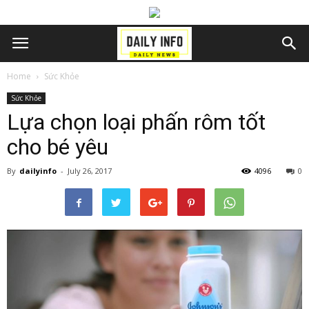
Home
Sức Khỏe
Sức Khỏe
Lựa chọn loại phấn rôm tốt
cho bé yêu
By
dailyinfo
-
July 26, 2017
4096
0