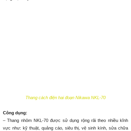
ngành công nghiệp khai thác, các công việc khác.
– Thích hợp cho các công việc ở nhà và công việc nhẹ nhàng.
Đặc điểm nổi bật:
Tính chắc chắn, an toàn:
– Thang được làm từ chất liệu nhôm bền nhẹ, phủ trên thành
thang là lớp sợi thủy tinh cách điện an toàn tuyệt đối khi sử dụng
gần nguồn điện.
– Đầu thang được bọc nhựa để bảo vệ các bề mặt tiếp xúc, chân
thang được làm bằng cao su cao cấp không trơn trượt.
– Thang nhôm có chốt khóa an toàn tạo cho người sử dụng có
cảm giác yên tâm hơn.
– Chiều cao sử dụng tối đa 7m, chiều cao sử dụng tối thiếu
4.2m. Tải trọng thang chỉ cho phép tối đa là 150kg. Tùy vào nhu
cầu mà có thể chọn loại thang phù hợp để tiện cho việc bảo quản
và sử dụng mà vẫn tiết kiệm được chi phí.