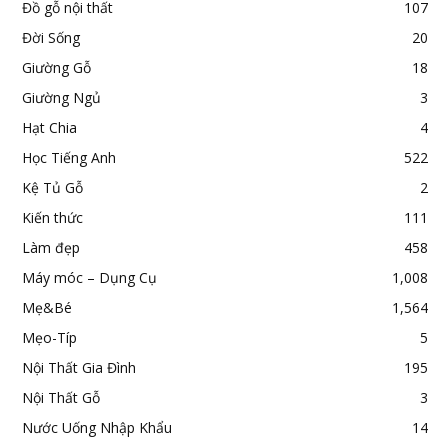
Salon gỗ
1
Sàn Gỗ
2
Sữa Nhập Khẩu
18
Sức Khỏe
589
Thế Giới
1
Thể Thao
10
Thiết Kế Phòng Ngủ
1
Tin Nổi Bật
1
Tin Tức
1,346
Tin Tức Khác
1,672
Trái Cây Ngày Tết
1
Trái Cây Nhập Khẩu
18
Tủ Bếp Bằng Gỗ
2
Tủ Quần Áo Gỗ
1
Tư Vấn
18