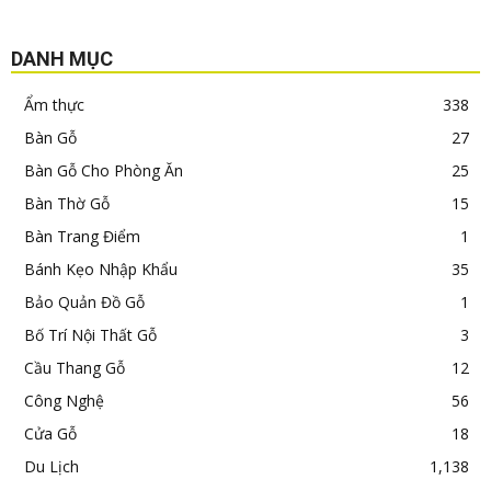
Đời Sống
20
Giường Gỗ
18
Giường Ngủ
3
Hạt Chia
4
Học Tiếng Anh
522
Kệ Tủ Gỗ
2
Kiến thức
111
Làm đẹp
458
Máy móc – Dụng Cụ
1,008
Mẹ&Bé
1,564
Mẹo-Típ
5
Nội Thất Gia Đình
195
Nội Thất Gỗ
3
Nước Uống Nhập Khẩu
14
Rong Biển
1