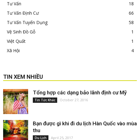
Làm thế nào để phát hiện kịp thời bệnh ung
thư gan?
September 24, 2016
Sức Khỏe
Làm Thế Nào Để Nhận Biết Ung Thư Tế Bào
Máu Sớm ?
September 24, 2016
Sức Khỏe
Doanh nhân Phạm Tấn Nghĩa: Khởi nghiệp là
phải biết dấn thân và đối...
September 1, 2017
Tin Tức
EDITOR PICKS