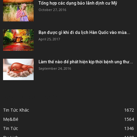
Máy móc - Dụng Cụ
1008
Sức Khỏe
589
Học Tiếng Anh
522
Làm đẹp
458
Ẩm thực
338