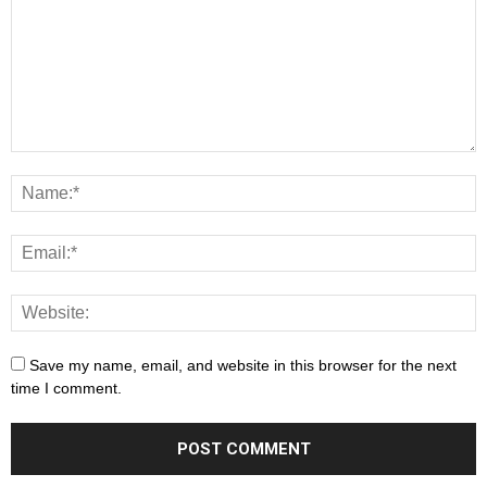
DANH MỤC
Ẩm thực
338
Bàn Gỗ
27
Bàn Gỗ Cho Phòng Ăn
25
Bàn Thờ Gỗ
15
Bàn Trang Điểm
1
Bánh Kẹo Nhập Khẩu
35
Bảo Quản Đồ Gỗ
1
Bố Trí Nội Thất Gỗ
3
Cầu Thang Gỗ
12
Công Nghệ
56
Cửa Gỗ
18
Du Lịch
1,138
Đồ gỗ nội thất
107