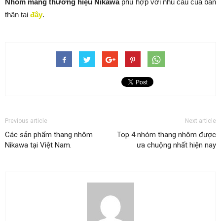
dailyinfo
RELATED ARTICLES
MORE FROM AUTHOR
Hương Liệu Thực Phẩm – Hương Dâu Tây:
Sự Lựa Chọn Hoàn Hảo
Tin Tức Khác
Chiết Xuất Nhân Sâm: Món Quà Quý Giá
Từ Thiên Nhiên
Tin Tức Khác
Hương Quế – Giải Pháp Tự Nhiên Cho Sức
Khỏe Và Sắc Đẹp
Tin Tức Khác