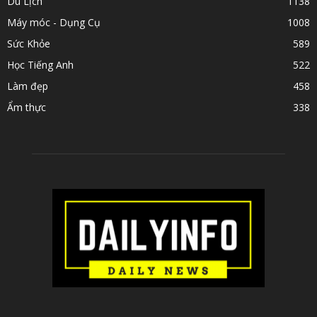
ABOUT US
Trang Cập Nhật Tin Tức - Kiến Thức Hàng Ngày
Contact us:
hello@goha.vn
FOLLOW US
Advertisement
Blog
Contact us
Buy now
©