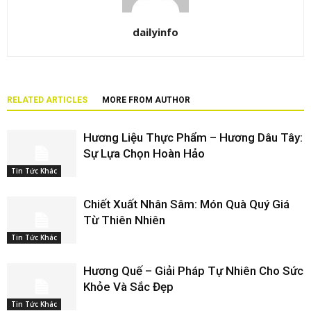
Công ty An Dương nổi tiếng với sản phẩm
hương gà độc đáo.
Tin Tức Khác
Chiết Xuất Đông Trùng Hạ Thảo Của An
Dương
Tin Tức Khác
Công ty An Dương tự hào giới thiệu hương
lá dứa pandan – một gia vị thiên nhiên độc
đáo, được chiết xuất từ...
Tin Tức Khác
LEAVE A REPLY