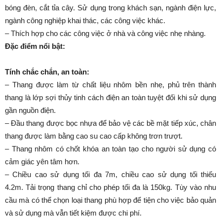
Thiết kế linh hoạt, đẹp mắt:
– Thang gồm 2 đoạn xếp chồng lên nhau gọn gàng, nhẹ nhàng
giúp cho việc mang vác đến nơi làm việc 1 cách dễ dàng hơn
– Thang gọn giúp cho việc cất giữ thang ở bất cứ nơi nào mà
không tốn nhiều diện tích.
– Phủ lớp sơn chống gỉ, bền đẹp với thời gian
K
ế
t N
ố
i Ti
ê
u D
ù
ng (KNTD)
tự hào là đại diện cung cấp, phân
phối chính thức các sản phẩm
thang nhôm Nikawa
chính hãng
chất lượng quốc tế với Giá cả cạnh tranh – Mẫu mã đa dạng –
Chế độ bảo hành chuyên nghiệp cùng Dịch vụ thanh toán, giao
hàng tận nơi tiện lợi.
Quý khách có thể tìm thấy và lựa chọn cho mình chiếc
Thang
Nhôm mang th
ươ
ng hi
ệ
u Nikawa
phù hợp với nhu cầu của bản