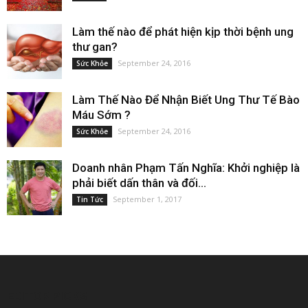
Hương Liệu Thực Phẩm – Hương Dâu Tây: Sự
Lựa Chọn...
July 19, 2024
Chiết Xuất Nhân Sâm: Món Quà Quý Giá Từ Thiên
Nhiên
July 19, 2024
Hương Quế – Giải Pháp Tự Nhiên Cho Sức Khỏe
Và...
July 19, 2024
KẾT NỐI & ĐỐI TÁC
POPULAR POSTS
Tổng hợp các dạng bảo lãnh định cư Mỹ