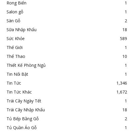
Tư Vấn Định Cư
66
Tư Vấn Tuyển Dụng
58
Vệ Sinh Đồ Gỗ
1
Việt Quất
1
Xã Hội
4
TIN XEM NHIỀU
Tổng hợp các dạng bảo lãnh định cư Mỹ
October 27, 2016
Tin Tức Khác
Bạn được gì khi đi du lịch Hàn Quốc vào mùa
thu
April 25, 2017
Du Lịch