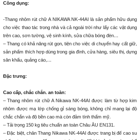
Đặc trưng:
Cao cấp, chắc chắn. an toàn:
– Thang nhôm rút chữ A Nikawa NK-44AI được làm từ hợp kim
nhôm được mạ lớp chống gỉ sáng bóng, không chỉ mang lại độ
chắc chắn và độ bền cao mà còn đảm tính thẩm mỹ.
– Tải trọng 150 kg tiêu chuẩn an toàn Châu ÂU EN131.
– Đặc biệt, chân Thang Nikawa NK-44AI được trang bị đế cao su
chống trượt mang đến sự an toàn tuyệt đối khi sử dụng, hạn chế
trầy xước bề mặt sàn nhà.
– Ngoài ra, Sản phẩm còn hạn chế các chất độc hại có thể gây
hại cho sức khoẻ, góp phần bảo vệ người tiêu dùng cũng như
cho môi trường.
Thiết kế thông minh:
–
Thang nhôm rút Nikawa
NK-44AI dễ dàng chuyển đổi cấu hình
thang chữ A, thang chữ I cũng như thu gọn hoặc kéo dài phù hợp
với nhiều công trình và mục đích sử dụng khác nhau.