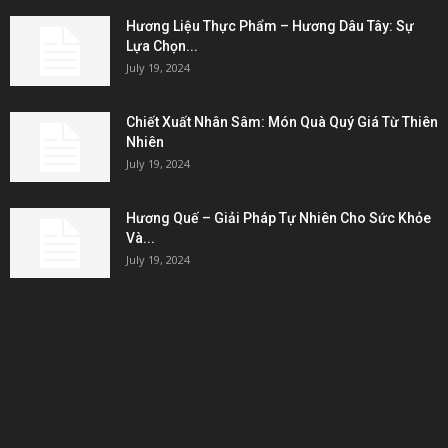
October 27, 2016
Bạn được gì khi đi du lịch Hàn Quốc vào mùa...
April 25, 2017
Làm thế nào để phát hiện kịp thời bệnh ung thư...
September 24, 2016
POPULAR CATEGORY
Tin Tức Khác
1672
Mẹ&Bé
1564
Tin Tức
1346
Du Lịch
1138