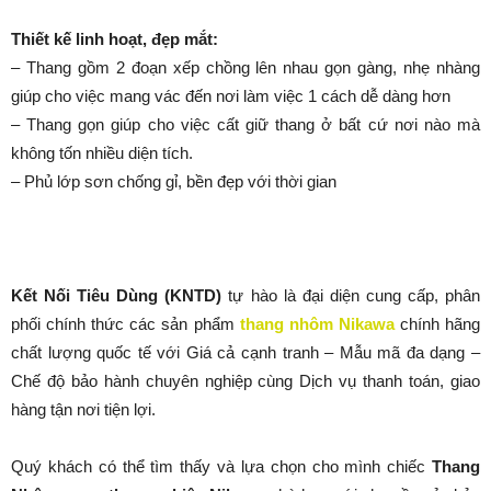
thân tại
đây
.
Previous article
Next article
Các sản phẩm thang nhôm
Top 4 nhóm thang nhôm được
Nikawa tại Việt Nam.
ưa chuộng nhất hiện nay