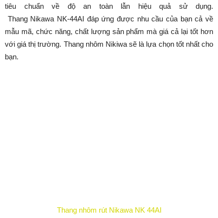
tiêu chuẩn về độ an toàn lẫn hiệu quả sử dụng.
Thang Nikawa NK-44AI đáp ứng được nhu cầu của bạn cả về
mẫu mã, chức năng, chất lượng sản phẩm mà giá cả lại tốt hơn
với giá thị trường. Thang nhôm Nikiwa sẽ là lựa chọn tốt nhất cho
bạn.
Thang nhôm rút Nikawa NK 44AI
Công dụng:
-Thang nhôm rút chữ A NIKAWA NK-44AI là sản phẩm hữu dụng
cho việc thao tác trong nhà và cả ngoài trời như lấy các vật dụng
trên cao, sơn tường, vệ sinh kính, sửa chữa bóng đèn…
– Thang có khả năng rút gọn, tiện cho việc di chuyển hay cất giữ,
sản phẩm thích hợp dùng trong gia đình, cửa hàng, siêu thị, dựng
sân khấu, quảng cáo,…