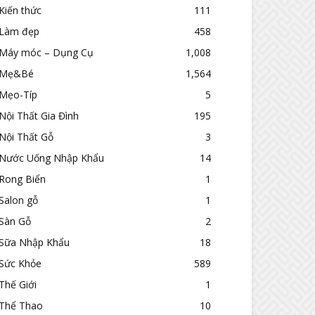
Kiến thức
111
Làm đẹp
458
Máy móc – Dụng Cụ
1,008
Mẹ&Bé
1,564
Mẹo-Típ
5
Nội Thất Gia Đình
195
Nội Thất Gỗ
3
Nước Uống Nhập Khẩu
14
Rong Biển
1
Salon gỗ
1
Sàn Gỗ
2
Sữa Nhập Khẩu
18
Sức Khỏe
589
Thế Giới
1
Thể Thao
10