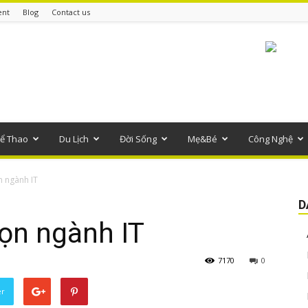
ent
Blog
Contact us
ể Thao
Du Lịch
Đời Sống
Mẹ&Bé
Công Nghệ
n ngành IT
D
ọn ngành IT
7170
0
er