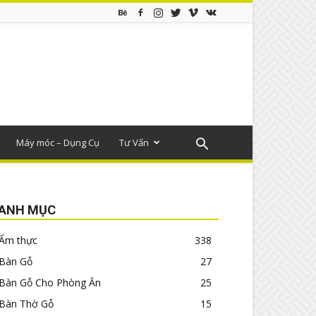
Máy móc – Dụng Cụ
Tư Vấn
ANH MỤC
Ẩm thực
338
Bàn Gỗ
27
Bàn Gỗ Cho Phòng Ăn
25
Bàn Thờ Gỗ
15