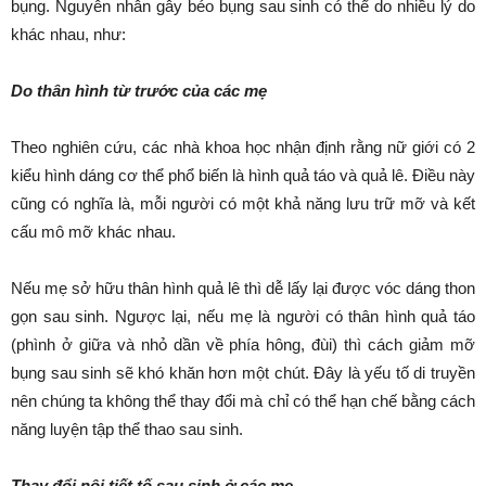
bụng. Nguyên nhân gây béo bụng sau sinh có thể do nhiều lý do
khác nhau, như:
Do thân hình từ trước của các mẹ
Theo nghiên cứu, các nhà khoa học nhận định rằng nữ giới có 2
kiểu hình dáng cơ thể phổ biến là hình quả táo và quả lê. Điều này
cũng có nghĩa là, mỗi người có một khả năng lưu trữ mỡ và kết
cấu mô mỡ khác nhau.
Nếu mẹ sở hữu thân hình quả lê thì dễ lấy lại được vóc dáng thon
gọn sau sinh. Ngược lại, nếu mẹ là người có thân hình quả táo
(phình ở giữa và nhỏ dần về phía hông, đùi) thì cách giảm mỡ
bụng sau sinh sẽ khó khăn hơn một chút. Đây là yếu tố di truyền
nên chúng ta không thể thay đổi mà chỉ có thể hạn chế bằng cách
năng luyện tập thể thao sau sinh.
Thay đổi nội tiết tố sau sinh ở các mẹ