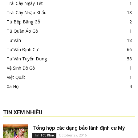
Trái Cây Ngày Tết
1
Trái Cây Nhập Khẩu
18
Tủ Bếp Bằng Gỗ
2
Tủ Quần Áo Gỗ
1
Tư Vấn
18
Tư Vấn Định Cư
66
Tư Vấn Tuyển Dụng
58
Vệ Sinh Đồ Gỗ
1
Việt Quất
1
Xã Hội
4
TIN XEM NHIỀU
Tổng hợp các dạng bảo lãnh định cư Mỹ
October 27, 2016
Tin Tức Khác