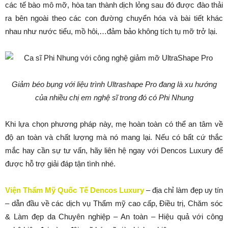
các tế bào mô mỡ, hòa tan thành dịch lỏng sau đó được đào thải
ra bên ngoài theo các con đường chuyển hóa và bài tiết khác
nhau như nước tiểu, mồ hôi,…đảm bảo không tích tụ mỡ trở lại.
Giảm béo bụng với
liệu trình Ultrashape Pro
đang là xu hướng
của nhiều chị em nghệ sĩ trong đó có Phi Nhung
Khi lựa chọn phương pháp này, mẹ hoàn toàn có thể an tâm về
độ an toàn và chất lượng mà nó mang lại. Nếu có bất cứ thắc
mắc hay cần sự tư vấn, hãy liên hệ ngay với Dencos Luxury để
được hỗ trợ giải đáp tận tình nhé.
Viện Thẩm Mỹ Quốc Tế Dencos Luxury
– địa chỉ làm đẹp uy tín
– dẫn đầu về các dịch vụ Thẩm mỹ cao cấp, Điều trị, Chăm sóc
& Làm đẹp da Chuyên nghiệp – An toàn – Hiệu quả với công