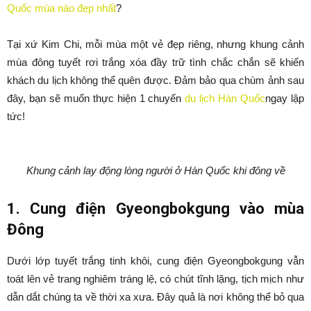
Quốc mùa nào đẹp nhất
?
Tại xứ Kim Chi, mỗi mùa một vẻ đẹp riêng, nhưng khung cảnh
mùa đông tuyết rơi trắng xóa đầy trữ tình chắc chắn sẽ khiến
khách du lịch không thể quên được. Đảm bảo qua chùm ảnh sau
đây, bạn sẽ muốn thực hiện 1 chuyến
du lịch Hàn Quốc
ngay lập
tức!
Khung cảnh lay động lòng người ở Hàn Quốc khi đông về
1. Cung điện Gyeongbokgung vào mùa
Đông
Dưới lớp tuyết trắng tinh khôi, cung điện Gyeongbokgung vẫn
toát lên vẻ trang nghiêm tráng lệ, có chút tĩnh lặng, tịch mịch như
dẫn dắt chúng ta về thời xa xưa. Đây quả là nơi không thể bỏ qua