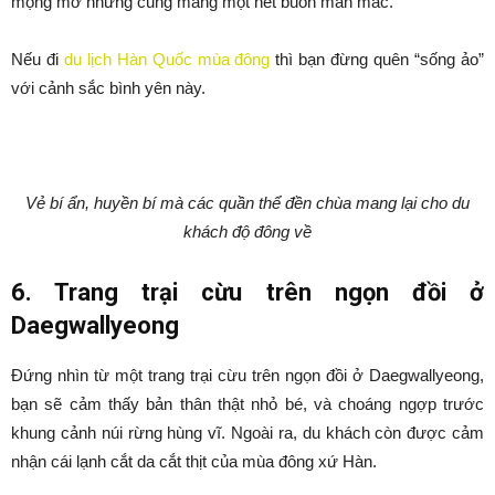
mộng mơ nhưng cũng mang một nét buồn man mác.
Nếu đi
du lịch Hàn Quốc mùa đông
thì bạn đừng quên “sống ảo”
với cảnh sắc bình yên này.
Vẻ bí ẩn, huyền bí mà các quần thể đền chùa mang lại cho du
khách độ đông về
6. Trang trại cừu trên ngọn đồi ở
Daegwallyeong
Đứng nhìn từ một trang trại cừu trên ngọn đồi ở Daegwallyeong,
bạn sẽ cảm thấy bản thân thật nhỏ bé, và choáng ngợp trước
khung cảnh núi rừng hùng vĩ. Ngoài ra, du khách còn được cảm
nhận cái lạnh cắt da cắt thịt của mùa đông xứ Hàn.