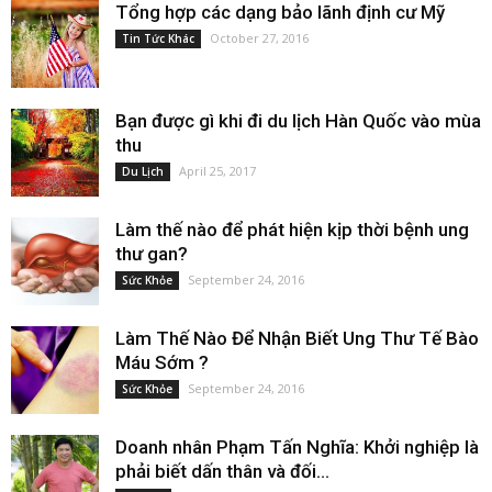
Tổng hợp các dạng bảo lãnh định cư Mỹ
October 27, 2016
Tin Tức Khác
Bạn được gì khi đi du lịch Hàn Quốc vào mùa
thu
April 25, 2017
Du Lịch
Làm thế nào để phát hiện kịp thời bệnh ung
thư gan?
September 24, 2016
Sức Khỏe
Làm Thế Nào Để Nhận Biết Ung Thư Tế Bào
Máu Sớm ?
September 24, 2016
Sức Khỏe
Doanh nhân Phạm Tấn Nghĩa: Khởi nghiệp là
phải biết dấn thân và đối...