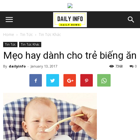
Home
Tin Tức
Tin Tức Khác
Tin Tức
Tin Tức Khác
Mẹo hay dành cho trẻ biếng ăn
By
dailyinfo
-
January 13, 2017
7368
0