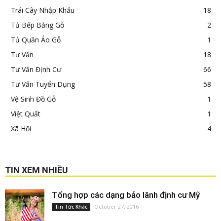
Trái Cây Nhập Khẩu
18
Tủ Bếp Bằng Gỗ
2
Tủ Quần Áo Gỗ
1
Tư Vấn
18
Tư Vấn Định Cư
66
Tư Vấn Tuyển Dụng
58
Vệ Sinh Đồ Gỗ
1
Việt Quất
1
Xã Hội
4
TIN XEM NHIỀU
Tổng hợp các dạng bảo lãnh định cư Mỹ
October 27, 2016
Tin Tức Khác