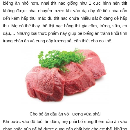
biếng ăn nhỏ hơn, nhai thịt nạc giống như 1 cực hình nên thịt
không được nhai nhuyễn trước khi vào dạ dày để tiêu hóa dẫn
đến kém hấp thu, mặc dù thịt nạc chứa nhiều sắt ở dạng dễ hấp
thu. Mẹ có thể thay thế thịt nạc bằng thịt gia cầm, trứng, sữa, cá
đậu,….Những loại thực phẩm này giúp bé biếng ăn tránh khỏi tình
trạng chán ăn và cung cấp lượng sắt cần thiết cho cơ thể.
Cho bé ăn dầu ăn với lượng vừa phải
Khi bước vào độ tuổi ăn dặm, mẹ phải bổ sung thêm dầu ăn vào
cháo hoặc súp để bé được cung cấp chất béo cho cơ thể. Những