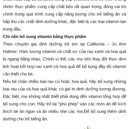
nhóm thực phẩm cung cấp chất béo rất quan trọng, đóng vai trò
chính trong quá trình cung cấp năng lượng cho trẻ biếng ăn và
hấp thu các chất dinh dưỡng khác, đặc biệt là các loại vitamin tan
trong dầu.
Chỉ nên bổ sung vitamin bằng thực phẩm
Theo chuyên gia dinh dưỡng trẻ em tại California – Jo Ann
Hattner: Hàm lượng vitamin và chất xơ của rau xanh và hoa quả
là ngang bằng nhau. Chính vì thế, các mẹ nên thay đổi thực đơn
linh hoạt kết hợp rau xanh và hoa quả để bổ bung đầy đủ vitamin
cần thiết cho bé.
Nếu bé chán nhiều loại rau củ hoặc hoa quả, hãy bổ sung những
loại rau của và hoa quả khác có giá trị dinh dưỡng tương đương.
Đặc biệt, mẹ không nhất thiết phải dùng đến vitamin tổng hợp để
bổ sung cho con. Hãy trổ tài “phù phép” vào các món ăn để kích
thích bé ăn ngon và ăn nhiều nhé các mẹ.Để bổ sung thêm dinh
dưỡng cho trẻ biếng ăn.