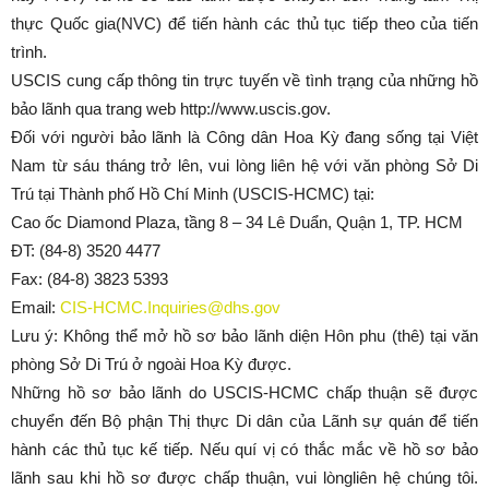
thực Quốc gia(NVC) để tiến hành các thủ tục tiếp theo của tiến
trình.
USCIS cung cấp thông tin trực tuyến về tình trạng của những hồ
bảo lãnh qua trang web http://www.uscis.gov.
Đối với người bảo lãnh là Công dân Hoa Kỳ đang sống tại Việt
Nam từ sáu tháng trở lên, vui lòng liên hệ với văn phòng Sở Di
Trú tại Thành phố Hồ Chí Minh (USCIS-HCMC) tại:
Cao ốc Diamond Plaza, tầng 8 – 34 Lê Duẩn, Quận 1, TP. HCM
ĐT: (84-8) 3520 4477
Fax: (84-8) 3823 5393
Email:
CIS-HCMC.Inquiries@dhs.gov
Lưu ý: Không thể mở hồ sơ bảo lãnh diện Hôn phu (thê) tại văn
phòng Sở Di Trú ở ngoài Hoa Kỳ được.
Những hồ sơ bảo lãnh do USCIS-HCMC chấp thuận sẽ được
chuyển đến Bộ phận Thị thực Di dân của Lãnh sự quán để tiến
hành các thủ tục kế tiếp. Nếu quí vị có thắc mắc về hồ sơ bảo
lãnh sau khi hồ sơ được chấp thuận, vui lòngliên hệ chúng tôi.