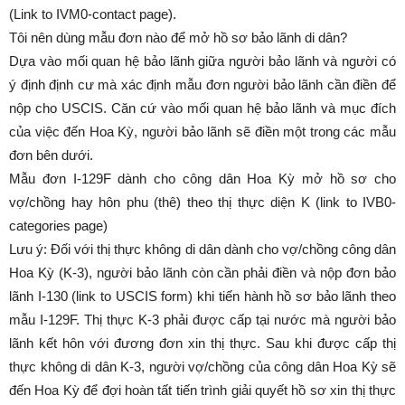
(Link to IVM0-contact page).
Tôi nên dùng mẫu đơn nào để mở hồ sơ bảo lãnh di dân?
Dựa vào mối quan hệ bảo lãnh giữa người bảo lãnh và người có
ý định định cư mà xác định mẫu đơn người bảo lãnh cần điền để
nộp cho USCIS. Căn cứ vào mối quan hệ bảo lãnh và mục đích
của việc đến Hoa Kỳ, người bảo lãnh sẽ điền một trong các mẫu
đơn bên dưới.
Mẫu đơn I-129F dành cho công dân Hoa Kỳ mở hồ sơ cho
vợ/chồng hay hôn phu (thê) theo thị thực diện K (link to IVB0-
categories page)
Lưu ý: Đối với thị thực không di dân dành cho vợ/chồng công dân
Hoa Kỳ (K-3), người bảo lãnh còn cần phải điền và nộp đơn bảo
lãnh I-130 (link to USCIS form) khi tiến hành hồ sơ bảo lãnh theo
mẫu I-129F. Thị thực K-3 phải được cấp tại nước mà người bảo
lãnh kết hôn với đương đơn xin thị thực. Sau khi được cấp thị
thực không di dân K-3, người vợ/chồng của công dân Hoa Kỳ sẽ
đến Hoa Kỳ để đợi hoàn tất tiến trình giải quyết hồ sơ xin thị thực