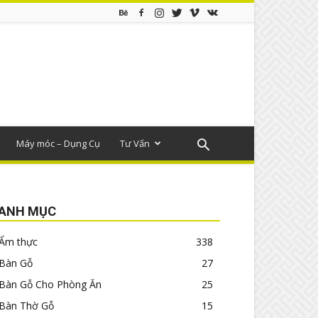
Máy móc – Dụng Cụ
Tư Vấn
ANH MỤC
Ẩm thực
338
Bàn Gỗ
27
Bàn Gỗ Cho Phòng Ăn
25
Bàn Thờ Gỗ
15