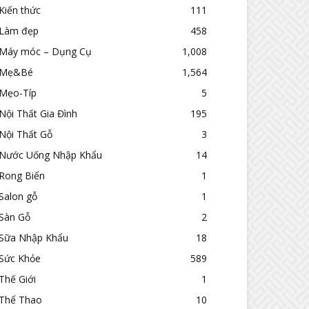
Kiến thức
111
Làm đẹp
458
Máy móc – Dụng Cụ
1,008
Mẹ&Bé
1,564
Mẹo-Típ
5
Nội Thất Gia Đình
195
Nội Thất Gỗ
3
Nước Uống Nhập Khẩu
14
Rong Biển
1
Salon gỗ
1
Sàn Gỗ
2
Sữa Nhập Khẩu
18
Sức Khỏe
589
Thế Giới
1
Thể Thao
10