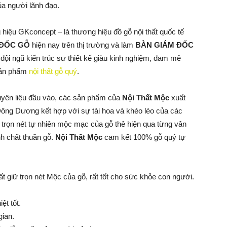
a người lãnh đạo.
hiệu GKconcept – là thương hiệu đồ gỗ nội thất quốc tế
 ĐỐC GỖ
hiện nay trên thị trường và làm
BÀN GIÁM ĐỐC
ội ngũ kiến trúc sư thiết kế giàu kinh nghiệm, đam mê
 sản phẩm
nội thất gỗ quý
.
guyên liệu đầu vào, các sản phẩm của
Nội Thất Mộc
xuất
 Đông Dương kết hợp với sự tài hoa và khéo léo của các
ữ trọn nét tự nhiên mộc mạc của gỗ thê hiện qua từng vân
h chất thuần gỗ.
Nội Thất Mộc
cam kết 100% gỗ quý tự
giữ trọn nét Mộc của gỗ, rất tốt cho sức khỏe con người.
ệt tốt.
gian.