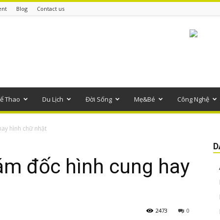
ent
Blog
Contact us
ể Thao
Du Lịch
Đời Sống
Mẹ&Bé
Công Nghệ
ay hình chữ nhật
D
ám đốc hình cung hay
2473
0