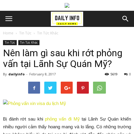
Home
Tin Tức
Tin Tức Khác
Tin Tức
Tin Tức Khác
Nên làm gì sau khi rớt phỏng
vấn tại Lãnh Sự Quán Mỹ?
By
dailyinfo
-
February 8, 2017
5619
0
Bị đánh rớt sau khi
phỏng vấn đi Mỹ
tại Lãnh Sự Quán khiến
nhiều người cảm thấy hoang mang và lo lắng. Có những trường