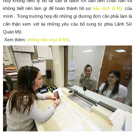
hợp không hiểu lý do tại sao bị đánh rớt dẫn đến chán nản và
không biết nên làm gì để hoàn thành hồ sơ
bảo lãnh đi Mỹ
của
mình . Trong trường hợp đó những gì đương đơn cần phải làm là
cẩn thận xem xét lại những yêu câu bổ sung từ phía Lãnh Sữ
Quán Mỹ.
Xem thêm:
phỏng vấn visa đi Mỹ
.