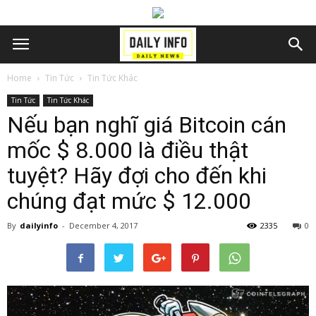
Home
Tin Tức
Tin Tức Khác
Tin Tức
Tin Tức Khác
Nếu bạn nghĩ giá Bitcoin cán
mốc $ 8.000 là điều thật
tuyệt? Hãy đợi cho đến khi
chúng đạt mức $ 12.000
By
dailyinfo
-
December 4, 2017
2335
0