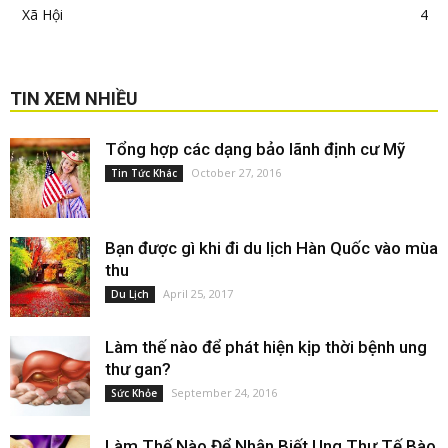
Xã Hội
4
TIN XEM NHIỀU
Tổng hợp các dạng bảo lãnh định cư Mỹ
October 27, 2016
Tin Tức Khác
Bạn được gì khi đi du lịch Hàn Quốc vào mùa
thu
April 25, 2017
Du Lịch
Làm thế nào để phát hiện kịp thời bệnh ung
thư gan?
September 24, 2016
Sức Khỏe
Làm Thế Nào Để Nhận Biết Ung Thư Tế Bào