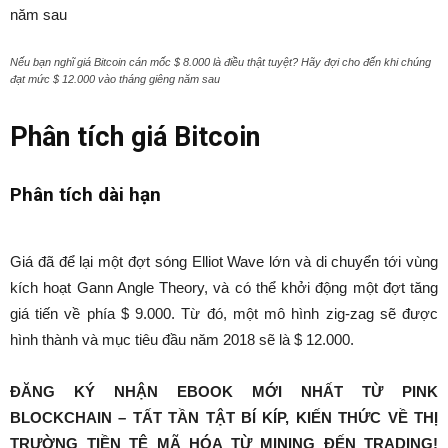
Nếu bạn nghĩ giá Bitcoin cán mốc $ 8.000 là điều thật tuyệt? Hãy đợi cho đến khi chúng
đạt mức $ 12.000 vào tháng giêng năm sau
Phân tích giá Bitcoin
Phân tích dài hạn
Giá đã để lại một đợt sóng Elliot Wave lớn và di chuyển tới vùng
kích hoạt Gann Angle Theory, và có thể khởi động một đợt tăng
giá tiến về phía $ 9.000. Từ đó, một mô hình zig-zag sẽ được
hình thành và mục tiêu đầu năm 2018 sẽ là $ 12.000.
ĐĂNG KÝ NHẬN EBOOK MỚI NHẤT TỪ PINK
BLOCKCHAIN – TẤT TẦN TẬT BÍ KÍP, KIẾN THỨC VỀ THỊ
TRƯỜNG TIỀN TỆ MÃ HÓA TỪ MINING ĐẾN TRADING!