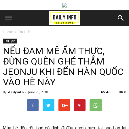
Home
Du Lịch
Du Lịch
NẾU ĐAM MÊ ẨM THỰC,
ĐỪNG QUÊN GHÉ THĂM
JEONJU KHI ĐẾN HÀN QUỐC
VÀO HÈ NÀY
By
dailyinfo
-
June 20, 2018
4986
0
Mùa hè đến rồi, bạn có định đi đâu chơi chưa, tại sao bạn lại