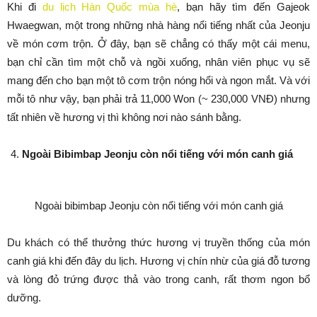
Khi đi
du lịch Hàn Quốc mùa hè
, bạn hãy tìm đến Gajeok
Hwaegwan, một trong những nhà hàng nổi tiếng nhất của Jeonju
về món cơm trộn. Ở đây, bạn sẽ chẳng có thấy một cái menu,
bạn chỉ cần tìm một chỗ và ngồi xuống, nhân viên phục vụ sẽ
mang đến cho bạn một tô cơm trộn nóng hổi và ngon mắt. Và với
mỗi tô như vậy, bạn phải trả 11,000 Won (~ 230,000 VNĐ) nhưng
tất nhiên về hương vị thì không nơi nào sánh bằng.
Ngoài Bibimbap Jeonju còn nổi tiếng với món canh giá
Ngoài bibimbap Jeonju còn nổi tiếng với món canh giá
Du khách có thể thưởng thức hương vị truyền thống của món
canh giá khi đến đây du lịch. Hương vị chín nhừ của giá đỗ tương
và lòng đỏ trứng được thả vào trong canh, rất thơm ngon bổ
dưỡng.