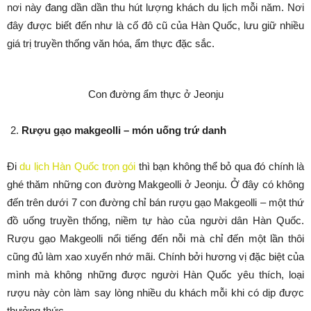
nơi này đang dần dần thu hút lượng khách du lịch mỗi năm. Nơi
đây được biết đến như là cố đô cũ của Hàn Quốc, lưu giữ nhiều
giá trị truyền thống văn hóa, ẩm thực đặc sắc.
Con đường ẩm thực ở Jeonju
Rượu gạo makgeolli – món uống trứ danh
Đi
du lịch Hàn Quốc trọn gói
thì bạn không thể bỏ qua đó chính là
ghé thăm những con đường Makgeolli ở Jeonju. Ở đây có không
đến trên dưới 7 con đường chỉ bán rượu gạo Makgeolli – một thứ
đồ uống truyền thống, niềm tự hào của người dân Hàn Quốc.
Rượu gạo Makgeolli nổi tiếng đến nỗi mà chỉ đến một lần thôi
cũng đủ làm xao xuyến nhớ mãi. Chính bởi hương vị đặc biệt của
mình mà không những được người Hàn Quốc yêu thích, loại
rượu này còn làm say lòng nhiều du khách mỗi khi có dịp được
thưởng thức.