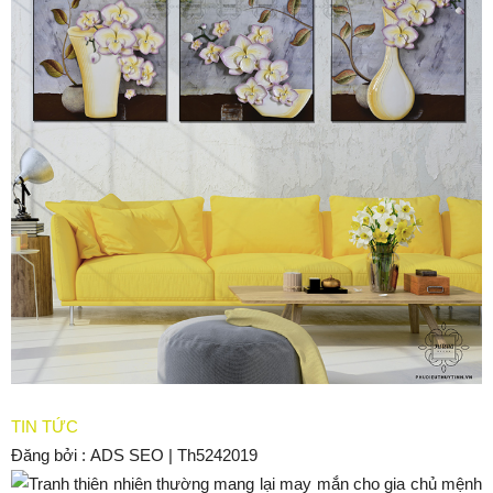
TIN TỨC
Đăng bởi :
ADS SEO
|
Th5
24
2019