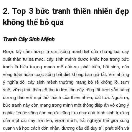
2. Top 3 bức tranh thiên nhiên đẹp
không thể bỏ qua
Tranh Cây Sinh Mệnh
Được lấy cảm hứng từ sức sống mãnh liệt của những loài cây
xuất thân từ sa mạc, cây sinh mệnh được khắc họa trong bức
tranh là biểu tượng mạnh mẽ của sự phát triển, hồi sinh, của
vòng tuần hoàn cuộc sống bất diệt không bao giờ tắt. Với những
ý nghĩa đó, cây sinh mệnh thường mang bộ rễ khổng lồ, sum
suê, vững trải, thân cổ thụ to lớn, tán cây rộng tốt tươi sẵn sàng
đương đầu với mọi thử thách của thiên nhiên, đất trời. Ngoài ra,
bức tranh này còn mang trong mình một thông điệp ẩn vô cùng ý
nghĩa: “cuộc sống con người cũng tựa như quá trình sinh trưởng
của một cái cây: lớn lên, vươn mình, trải nghiệm thế giới xung
quanh và học cách đón nhận, đương đầu để duy trì, phát triển và