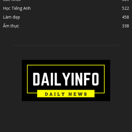
Học Tiếng Anh
522
Làm đẹp
458
Ẩm thực
338
ABOUT US