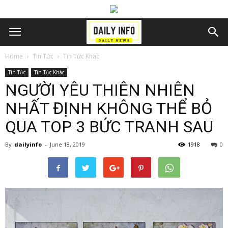
Home
Tin Tức
Tin Tức Khác
Tin Tức
Tin Tức Khác
NGƯỜI YÊU THIÊN NHIÊN
NHẤT ĐỊNH KHÔNG THỂ BỎ
QUA TOP 3 BỨC TRANH SAU
By
dailyinfo
-
June 18, 2019
1918
0