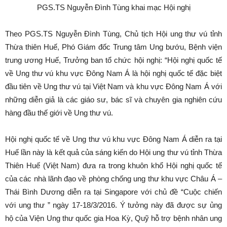
PGS.TS Nguyễn Đình Tùng khai mạc Hội nghị
Theo PGS.TS Nguyễn Đình Tùng, Chủ tịch Hội ung thư vú tỉnh
Thừa thiên Huế, Phó Giám đốc Trung tâm Ung bướu, Bệnh viện
trung ương Huế, Trưởng ban tổ chức hội nghị: “Hội nghị quốc tế
về Ung thư vú khu vực Đông Nam Á là hội nghị quốc tế đặc biệt
đầu tiên về Ung thư vú tại Việt Nam và khu vực Đông Nam Á với
những diễn giả là các giáo sư, bác sĩ và chuyên gia nghiên cứu
hàng đầu thế giới về Ung thư vú.
Hội nghị quốc tế về Ung thư vú khu vực Đông Nam Á diễn ra tại
Huế lần này là kết quả của sáng kiến do Hội ung thư vú tỉnh Thừa
Thiên Huế (Việt Nam) đưa ra trong khuôn khổ Hội nghị quốc tế
của các nhà lãnh đạo về phòng chống ung thư khu vực Châu Á –
Thái Bình Dương diễn ra tại Singapore với chủ đề “Cuộc chiến
với ung thư ” ngày 17-18/3/2016. Ý tưởng này đã được sự ủng
hộ của Viện Ung thư quốc gia Hoa Kỳ, Quỹ hỗ trợ bệnh nhân ung