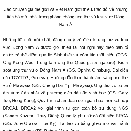
Các chuyên gia thế giới và Việt Nam giới thiệu, trao đổi về những
tiến bộ mới nhất trong phòng chống ung thư vú khu vực Đông
Nam Á
Những tiến bộ mới nhất, đáng chú ý về điều trị ung thư vú khu
vực Đông Nam Á được giới thiệu tại hội nghị này theo ban tổ
chức có thể điểm qua là: Sinh thiết vú xâm lấn thối thiểu (PGS.
Ong Kong Wee, Trung tâm ung thư Quốc gia Singapore); Kiểm
soát ung thư vú ở Đông Nam Á (GS. Ophira Ginsburg, Đại diện
của TCYTTG, Geneva); Hướng dẫn thực hành lâm sàng ung thư
vú ở Malaysia (GS. Cheng Har Yip, Malaysia); Ung thư vú bộ ba
âm tính: Cập nhật về phương diện dấu ấn sinh học (GS. Gary
Tse, Hong Kông); Quy trình chẩn đoán đơn giản hóa mới kết hợp
BRCA1, BRCA2 với giải trình tự gen toàn bộ sử dụng NGS
(Sandra Kazemi, Thụy Điển); Quản lý phụ nữ có đột biến BRCA
(GS. Julie Gralow, Hoa Kỳ); Tái tạo vú bằng ghép mỡ và mảnh
ghép mô vô bào (TS. Robert. Warr, Anh);