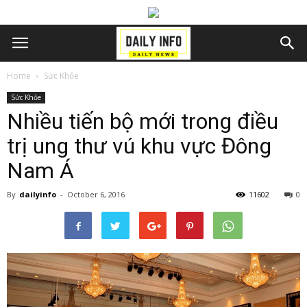
Home
Sức Khỏe
Sức Khỏe
Nhiều tiến bộ mới trong điều
trị ung thư vú khu vực Đông
Nam Á
By
dailyinfo
-
October 6, 2016
11602
0