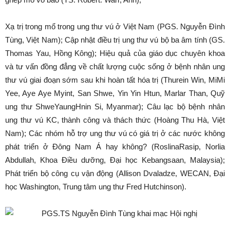
Xạ trị trong mổ trong ung thư vú ở Việt Nam (PGS. Nguyễn Đình
Tùng, Việt Nam); Cập nhật điều trị ung thư vú bộ ba âm tính (GS.
Thomas Yau, Hồng Kông); Hiệu quả của giáo dục chuyên khoa
và tư vấn đồng đẳng về chất lượng cuộc sống ở bệnh nhân ung
thư vú giai đoạn sớm sau khi hoàn tất hóa trị (Thurein Win, MiMi
Yee, Aye Aye Myint, San Shwe, Yin Yin Htun, Marlar Than, Quỹ
ung thư ShweYaungHnin Si, Myanmar); Câu lạc bộ bệnh nhân
ung thư vú KC, thành công và thách thức (Hoàng Thu Hà, Việt
Nam); Các nhóm hỗ trợ ung thư vú có giá trị ở các nước không
phát triển ở Đông Nam Á hay không? (RoslinaRasip, Norlia
Abdullah, Khoa Điều dưỡng, Đại học Kebangsaan, Malaysia);
Phát triển bộ công cụ vận động (Allison Dvaladze, WECAN, Đại
học Washington, Trung tâm ung thư Fred Hutchinson).