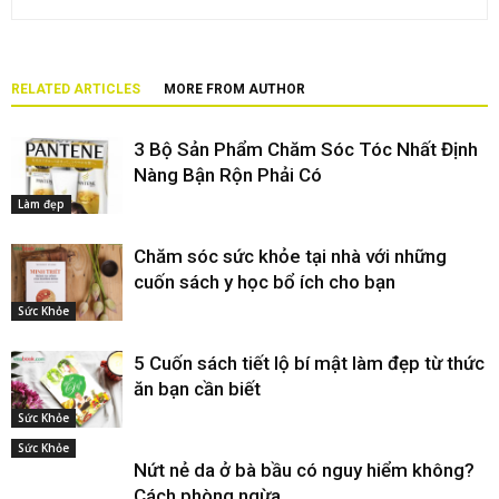
RELATED ARTICLES
MORE FROM AUTHOR
3 Bộ Sản Phẩm Chăm Sóc Tóc Nhất Định
Nàng Bận Rộn Phải Có
Làm đẹp
Chăm sóc sức khỏe tại nhà với những
cuốn sách y học bổ ích cho bạn
Sức Khỏe
5 Cuốn sách tiết lộ bí mật làm đẹp từ thức
ăn bạn cần biết
Sức Khỏe
Sức Khỏe
Nứt nẻ da ở bà bầu có nguy hiểm không?
Cách phòng ngừa