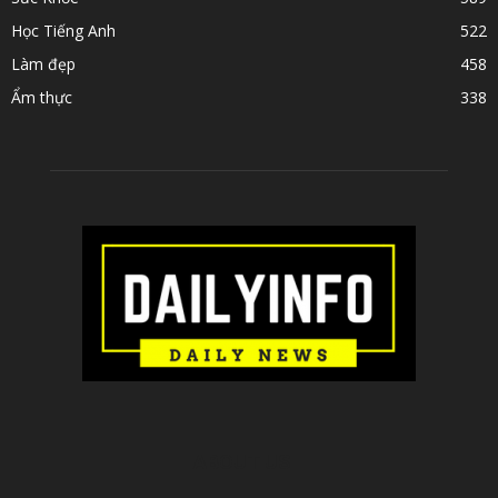
Học Tiếng Anh
522
Làm đẹp
458
Ẩm thực
338
ABOUT US