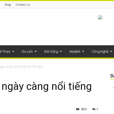
Blog
Contact us
ể Thao
Du Lịch
Đời Sống
Mẹ&Bé
Công Nghệ
y càng nổi tiếng trên thế giới
D
ngày càng nổi tiếng
7825
0