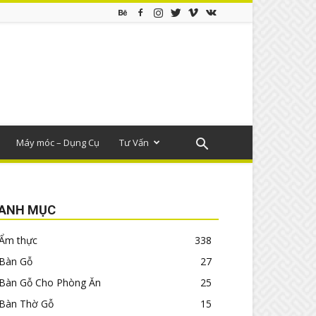
Máy móc – Dụng Cụ
Tư Vấn
ANH MỤC
Ẩm thực
338
Bàn Gỗ
27
Bàn Gỗ Cho Phòng Ăn
25
Bàn Thờ Gỗ
15