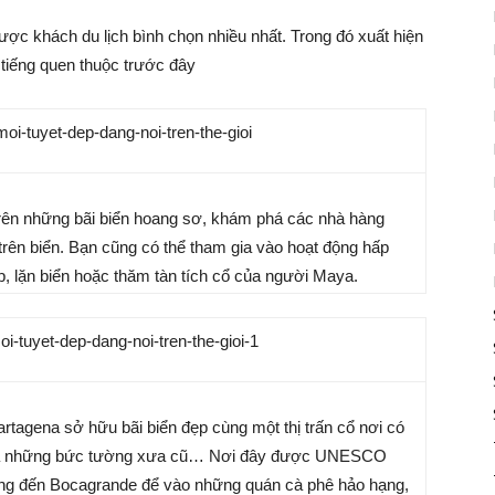
ợc khách du lịch bình chọn nhiều nhất. Trong đó xuất hiện
 tiếng quen thuộc trước đây
trên những bãi biển hoang sơ, khám phá các nhà hàng
rên biển. Bạn cũng có thể tham gia vào hoạt động hấp
p, lặn biển hoặc thăm tàn tích cổ của người Maya.
tagena sở hữu bãi biển đẹp cùng một thị trấn cổ nơi có
n và những bức tường xưa cũ… Nơi đây được UNESCO
thẳng đến Bocagrande để vào những quán cà phê hảo hạng,