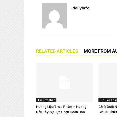
dailyinfo
RELATED ARTICLES
MORE FROM A
Tin Tức Khác
Tin Tức Khá
Hương Liệu Thực Phẩm – Hương
Chiết Xuất 
Dâu Tây: Sự Lựa Chọn Hoàn Hảo
Giá Từ Thiê