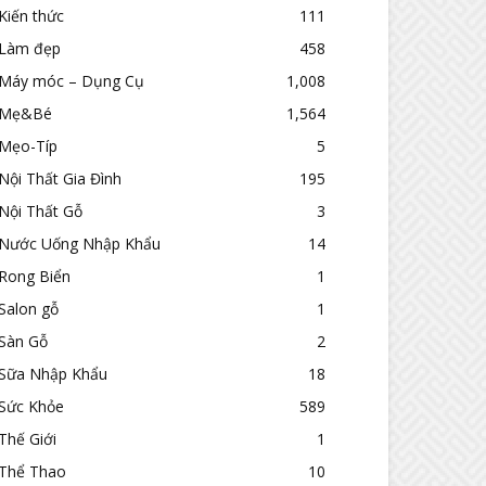
Kiến thức
111
Làm đẹp
458
Máy móc – Dụng Cụ
1,008
Mẹ&Bé
1,564
Mẹo-Típ
5
Nội Thất Gia Đình
195
Nội Thất Gỗ
3
Nước Uống Nhập Khẩu
14
Rong Biển
1
Salon gỗ
1
Sàn Gỗ
2
Sữa Nhập Khẩu
18
Sức Khỏe
589
Thế Giới
1
Thể Thao
10