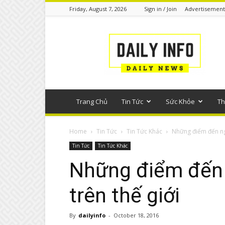
Friday, August 7, 2026
Sign in / Join
Advertisement
Tin
tức
phổ
thông
Trang Chủ
Tin Tức
Sức Khỏe
Th
Home
Tin Tức
Tin Tức Khác
Những điểm đến ngà
Tin Tức
Tin Tức Khác
Những điểm đến 
trên thế giới
By
dailyinfo
-
October 18, 2016