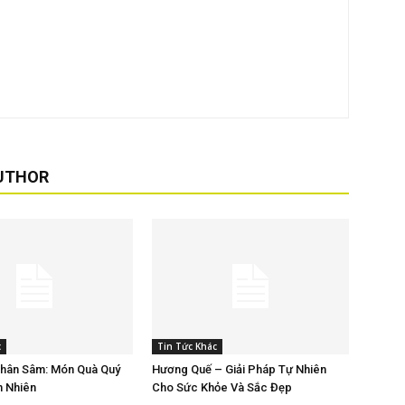
UTHOR
c
Tin Tức Khác
Nhân Sâm: Món Quà Quý
Hương Quế – Giải Pháp Tự Nhiên
n Nhiên
Cho Sức Khỏe Và Sắc Đẹp