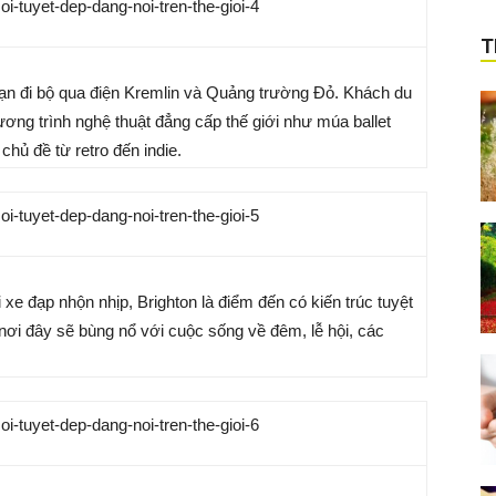
T
bạn đi bộ qua điện Kremlin và Quảng trường Đỏ. Khách du
ng trình nghệ thuật đẳng cấp thế giới như múa ballet
chủ đề từ retro đến indie.
i xe đạp nhộn nhịp, Brighton là điểm đến có kiến trúc tuyệt
ơi đây sẽ bùng nổ với cuộc sống về đêm, lễ hội, các