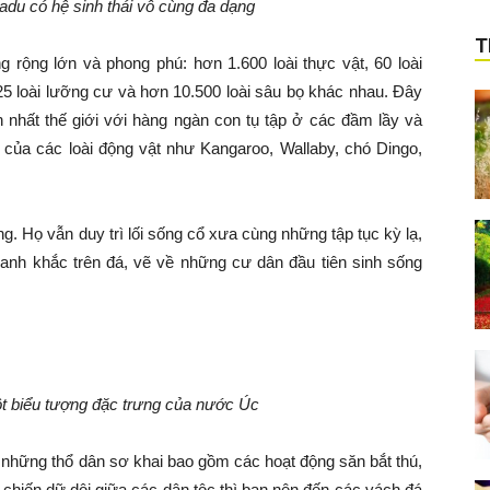
adu có hệ sinh thái vô cùng đa dạng
T
 rộng lớn và phong phú: hơn 1.600 loài thực vật, 60 loài
, 25 loài lưỡng cư và hơn 10.500 loài sâu bọ khác nhau. Đây
nhất thế giới với hàng ngàn con tụ tập ở các đầm lầy và
 của các loài động vật như Kangaroo, Wallaby, chó Dingo,
. Họ vẫn duy trì lối sống cổ xưa cùng những tập tục kỳ lạ,
ranh khắc trên đá, vẽ về những cư dân đầu tiên sinh sống
t biểu tượng đặc trưng của nước Úc
 những thổ dân sơ khai bao gồm các hoạt động săn bắt thú,
 chiến dữ dội giữa các dân tộc thì bạn nên đến các vách đá