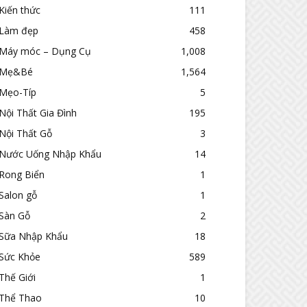
Kiến thức
111
Làm đẹp
458
Máy móc – Dụng Cụ
1,008
Mẹ&Bé
1,564
Mẹo-Típ
5
Nội Thất Gia Đình
195
Nội Thất Gỗ
3
Nước Uống Nhập Khẩu
14
Rong Biển
1
Salon gỗ
1
Sàn Gỗ
2
Sữa Nhập Khẩu
18
Sức Khỏe
589
Thế Giới
1
Thể Thao
10