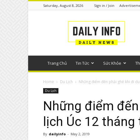
Saturday, August 8, 2026
Sign in / Join
Advertisem
Tin
tức
phổ
thông
Trang Chủ
Tin Tức
Sức Khỏe
Th
Home
Du Lịch
Những điểm đến phải ghé khi đi du l
Du Lịch
Những điểm đến p
lịch Úc 12 tháng
By
dailyinfo
-
May 2, 2019