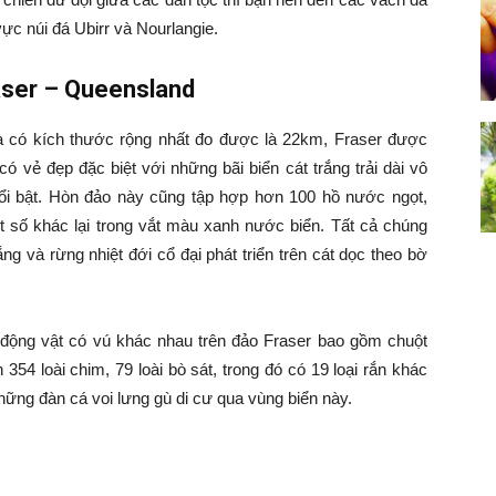
vực núi đá Ubirr và Nourlangie.
aser – Queensland
và có kích thước rộng nhất đo được là 22km, Fraser được
có vẻ đẹp đặc biệt với những bãi biển cát trắng trải dài vô
nổi bật. Hòn đảo này cũng tập hợp hơn 100 hồ nước ngọt,
t số khác lại trong vắt màu xanh nước biển. Tất cả chúng
g và rừng nhiệt đới cổ đại phát triển trên cát dọc theo bờ
ài động vật có vú khác nhau trên đảo Fraser bao gồm chuột
354 loài chim, 79 loài bò sát, trong đó có 19 loại rắn khác
những đàn cá voi lưng gù di cư qua vùng biển này.