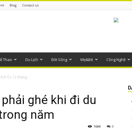
ent
Blog
Contact us
ể Thao
Du Lịch
Đời Sống
Mẹ&Bé
Công Nghệ
ịch Úc 12 tháng...
D
hải ghé khi đi du
 trong năm
1664
0