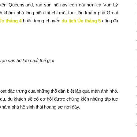
iển Queensland, rạn san hô này còn dài hơn cả Vạn Lý
 khám phá lòng biển thì chỉ một tour lặn khám phá Great
Úc tháng 4
hoặc trong chuyến
du lịch Úc tháng 5
cũng đủ
r
ạn san hô lớn nhất thế giới
hoạt đặc trưng của những thổ dân biệt lập qua màn ảnh nhỏ.
u, du khách sẽ có cơ hội được chứng kiến những tập tục
 khám phá hệ sinh thái hoang sơ nơi đây.