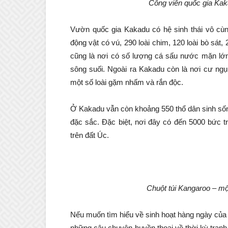
Công viên quốc gia Kak
Vườn quốc gia Kakadu có hệ sinh thái vô cùng
động vật có vú, 290 loài chim, 120 loài bò sát
cũng là nơi có số lượng cá sấu nước mặn lớn 
sông suối. Ngoài ra Kakadu còn là nơi cư ngụ
một số loài gặm nhấm và rắn độc.
Ở Kakadu vẫn còn khoảng 550 thổ dân sinh sống
đặc sắc. Đặc biệt, nơi đây có đến 5000 bức t
trên đất Úc.
Chuột túi
Kangaroo – mộ
Nếu muốn tìm hiểu về sinh hoạt hàng ngày của
những câu chuyện huyền thoại về thời kỳ tranh