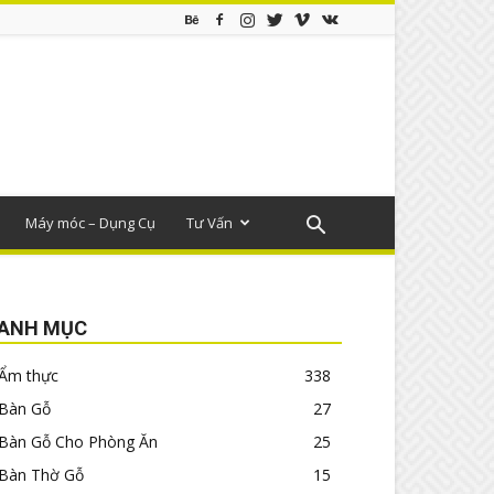
Máy móc – Dụng Cụ
Tư Vấn
ANH MỤC
Ẩm thực
338
Bàn Gỗ
27
Bàn Gỗ Cho Phòng Ăn
25
Bàn Thờ Gỗ
15