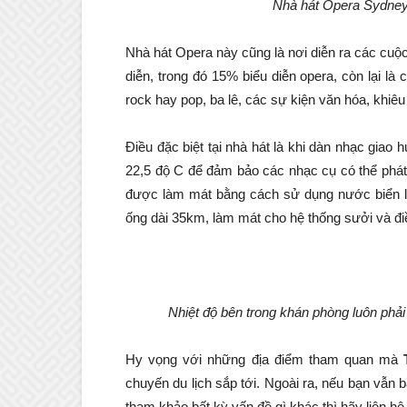
Nhà hát Opera Sydne
Nhà hát Opera này cũng là nơi diễn ra các cuộ
diễn, trong đó 15% biểu diễn opera, còn lại là
rock hay pop, ba lê, các sự kiện văn hóa, khi
Điều đặc biệt tại nhà hát là khi dàn nhạc giao
22,5 độ C để đảm bảo các nhạc cụ có thể phát
được làm mát bằng cách sử dụng nước biển 
ống dài 35km, làm mát cho hệ thống sưởi và đi
Nhiệt độ bên trong khán phòng luôn phả
Hy vọng với những địa điểm tham quan mà
chuyến du lịch sắp tới. Ngoài ra, nếu bạn vẫn
tham khảo bất kỳ vấn đề gì khác thì hãy liên hệ