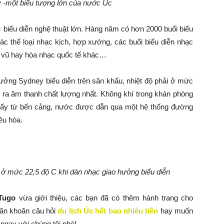
y -m
ột biểu tượng lớn của nước Úc
c biểu diễn nghệ thuật lớn. Hàng năm có hơn 2000 buổi biểu
 các thể loại nhạc kịch, hợp xướng, các buổi biểu diễn nhạc
êu vũ hay hòa nhạc quốc tế khác…
 hưởng Sydney biểu diễn trên sân khấu, nhiệt độ phải ở mức
 ra âm thanh chất lượng nhất. Không khí trong khán phòng
lấy từ bến cảng, nước được dẫn qua một hệ thống đường
ều hòa.
i ở mức 22,5 độ C khi dàn nhạc giao hưởng biểu diễn
Tugo
vừa giới thiệu, các bạn đã có thêm hành trang cho
 băn khoăn câu hỏi
du lịch Úc hết bao nhiêu tiền
hay muốn
 ngay với chúng tôi nhé!