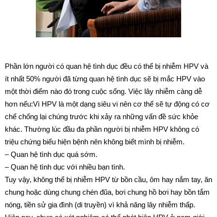
Phần lớn người có quan hệ tình dục đều có thể bị nhiễm HPV và
ít nhất 50% người đã từng quan hệ tình dục sẽ bị mắc HPV vào
một thời điểm nào đó trong cuộc sống. Việc lây nhiễm càng dễ
hơn nếu:Vì HPV là một dạng siêu vi nên cơ thể sẽ tự động có cơ
chế chống lại chúng trước khi xảy ra những vấn đề sức khỏe
khác. Thường lúc đầu đa phần người bị nhiễm HPV không có
triệu chứng biểu hiện bệnh nên không biết mình bị nhiễm.
– Quan hệ tình dục quá sớm.
– Quan hệ tình dục với nhiều bạn tình.
Tuy vậy, không thể bị nhiễm HPV từ bồn cầu, ôm hay nắm tay, ăn
chung hoặc dùng chung chén đũa, bơi chung hồ bơi hay bồn tắm
nóng, tiền sử gia đình (di truyền) vì khả năng lây nhiễm thấp.