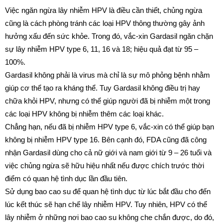
Việc ngăn ngừa lây nhiễm HPV là điều cần thiết, chủng ngừa
cũng là cách phòng tránh các loại HPV thông thường gây ảnh
hưởng xấu đến sức khỏe. Trong đó, vắc-xin Gardasil ngăn chặn
sự lây nhiễm HPV type 6, 11, 16 và 18; hiệu quả đạt từ 95 –
100%.
Gardasil không phải là virus mà chỉ là sự mô phỏng bệnh nhằm
giúp cơ thể tạo ra kháng thể. Tuy Gardasil không điều trị hay
chữa khỏi HPV, nhưng có thể giúp người đã bị nhiễm một trong
các loại HPV không bị nhiễm thêm các loại khác.
Chẳng hạn, nếu đã bị nhiễm HPV type 6, vắc-xin có thể giúp bạn
không bị nhiễm HPV type 16. Bên cạnh đó, FDA cũng đã công
nhận Gardasil dùng cho cả nữ giới và nam giới từ 9 – 26 tuổi và
việc chủng ngừa sẽ hữu hiệu nhất nếu được chích trước thời
điểm có quan hệ tình dục lần đầu tiên.
Sử dụng bao cao su để quan hệ tình dục từ lúc bắt đầu cho đến
lúc kết thúc sẽ hạn chế lây nhiễm HPV. Tuy nhiên, HPV có thể
lây nhiễm ở những nơi bao cao su không che chắn được, do đó,