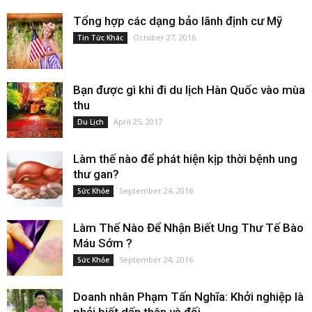
Tổng hợp các dạng bảo lãnh định cư Mỹ
October 27, 2016
Tin Tức Khác
Bạn được gì khi đi du lịch Hàn Quốc vào mùa
thu
April 25, 2017
Du Lịch
Làm thế nào để phát hiện kịp thời bệnh ung
thư gan?
September 24, 2016
Sức Khỏe
Làm Thế Nào Để Nhận Biết Ung Thư Tế Bào
Máu Sớm ?
September 24, 2016
Sức Khỏe
Doanh nhân Phạm Tấn Nghĩa: Khởi nghiệp là