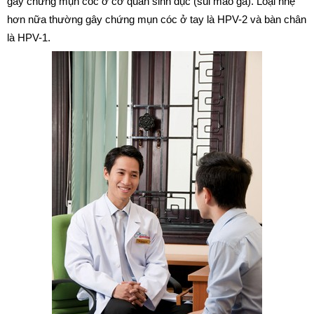
gây chứng mụn cóc ở cơ quan sinh dục (sùi mào gà). Loại nhẹ
hơn nữa thường gây chứng mụn cóc ở tay là HPV-2 và bàn chân
là HPV-1.