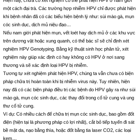
Hiện nay, chưa có xét nghiệm có thể phát hiện HPV ở nam giới
một cách đại trà. Các trường hợp nhiễm HPV chỉ được phát hiện
khi bệnh nhân đã có các biểu hiện bệnh lý như: sùi mào gà, mụn
cóc sinh dục, dịch mủ niệu đạo…
Nếu nam giới phát hiện mụn, vết loét hay dịch mủ ở các khu vực
trên dương vật hoặc xung quanh, có thể bác sĩ sẽ chỉ định xét
nghiệm HPV Genotyping. Bằng kỹ thuật sinh học phân tử, xét
nghiệm này giúp xác định có hay không có HPV ở nơi sang
thương và sẽ xác định loại HPV bị nhiễm.
Tương tự xét nghiệm phát hiện HPV, chúng ta vẫn chưa có biện
pháp chữa trị hoàn toàn khi bị nhiễm virus này. Tuy nhiên, hiện
nay đã có các biện pháp điều trị các bệnh do HPV gây ra như sùi
mào gà, mụn cóc sinh dục, các thay đổi trong cổ tử cung và ung
thư cổ tử cung.
Ví dụ: Có nhiều cách để chữa trị mụn cóc sinh dục, bao gồm đốt
điện (hiện tại là phương pháp có lợi nhất), cắt bỏ tiếp tuyến đi sát
bề mặt da, nạo bằng thìa, hoặc đốt bằng tia laser CO2, các loại
kem…