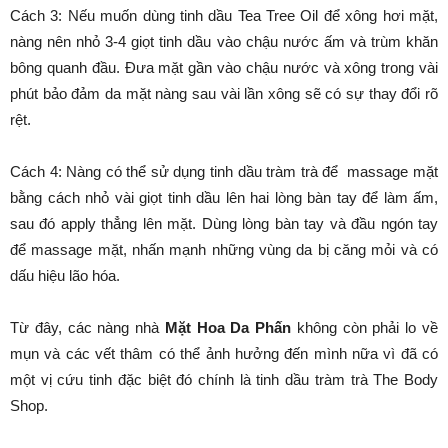
Cách 3: Nếu muốn dùng tinh dầu Tea Tree Oil để xông hơi mặt,
nàng nên nhỏ 3-4 giọt tinh dầu vào chậu nước ấm và trùm khăn
bông quanh đầu. Đưa mặt gần vào chậu nước và xông trong vài
phút bảo đảm da mặt nàng sau vài lần xông sẽ có sự thay đổi rõ
rệt.
Cách 4: Nàng có thể sử dụng tinh dầu tràm trà để massage mặt
bằng cách nhỏ vài giọt tinh dầu lên hai lòng bàn tay để làm ấm,
sau đó apply thẳng lên mặt. Dùng lòng bàn tay và đầu ngón tay
để massage mặt, nhấn mạnh những vùng da bị căng mỏi và có
dấu hiệu lão hóa.
Từ đây, các nàng nhà
Mặt Hoa Da Phấn
không còn phải lo về
mụn và các vết thâm có thể ảnh hưởng đến mình nữa vì đã có
một vị cứu tinh đặc biệt đó chính là tinh dầu tràm trà The Body
Shop.