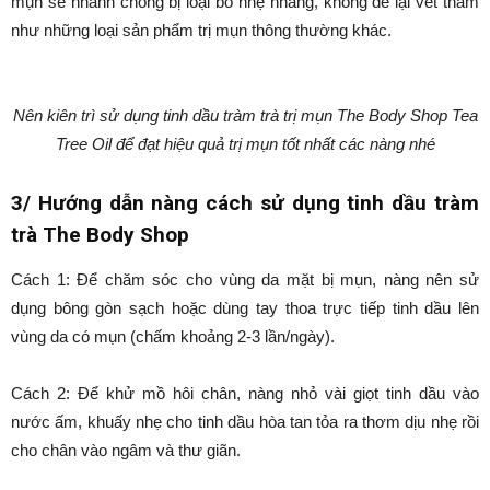
mụn sẽ nhanh chóng bị loại bỏ nhẹ nhàng, không để lại vết thâm
như những loại sản phẩm trị mụn thông thường khác.
Nên kiên trì sử dụng tinh dầu tràm trà trị mụn The Body Shop Tea
Tree Oil để đạt hiệu quả trị mụn tốt nhất các nàng nhé
3/ Hướng dẫn nàng cách sử dụng tinh dầu tràm
trà The Body Shop
Cách 1: Để chăm sóc cho vùng da mặt bị mụn, nàng nên sử
dụng bông gòn sạch hoặc dùng tay thoa trực tiếp tinh dầu lên
vùng da có mụn (chấm khoảng 2-3 lần/ngày).
Cách 2: Để khử mồ hôi chân, nàng nhỏ vài giọt tinh dầu vào
nước ấm, khuấy nhẹ cho tinh dầu hòa tan tỏa ra thơm dịu nhẹ rồi
cho chân vào ngâm và thư giãn.