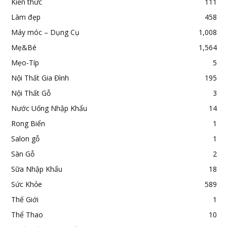
Kiến thức
111
Làm đẹp
458
Máy móc – Dụng Cụ
1,008
Mẹ&Bé
1,564
Mẹo-Típ
5
Nội Thất Gia Đình
195
Nội Thất Gỗ
3
Nước Uống Nhập Khẩu
14
Rong Biển
1
Salon gỗ
1
Sàn Gỗ
2
Sữa Nhập Khẩu
18
Sức Khỏe
589
Thế Giới
1
Thể Thao
10