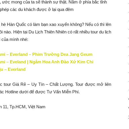
ước mong của ta sẽ thành sự thật. Nằm ở phía bắc tỉnh
phép các du khách được ở lại qua đêm
 hè Hàn Quốc có làm bạn xao xuyến không? Nếu có thì lên
 nào. Hiện tại Du Lịch Thiên Nhiên có rất nhiều tour du lịch
 của mình nhé:
ami – Everland – Phim Trường Dea Jang Geum
ami – Eveland | Ngắm Hoa Anh Đào Xứ Kim Chi
ju – Everland
ức tour Giá Rẻ – Uy Tín – Chất Lượng. Tour được mở liên
 các Hotline dưới để được Tư Vấn Miễn Phí.
n 11, Tp.HCM, Việt Nam