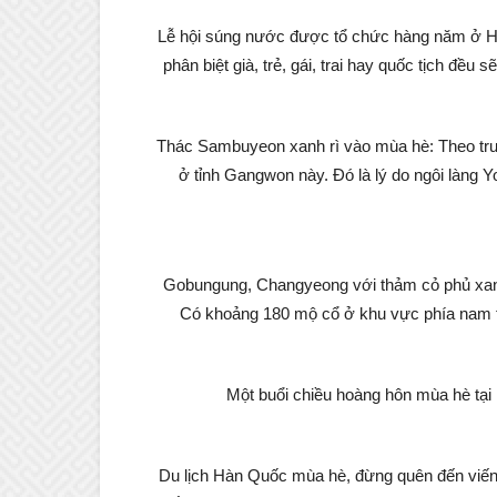
Lễ hội súng nước được tổ chức hàng năm ở Hàn
phân biệt già, trẻ, gái, trai hay quốc tịch đề
Thác Sambuyeon xanh rì vào mùa hè: Theo truy
ở tỉnh Gangwon này. Đó là lý do ngôi làng 
Gobungung, Changyeong với thảm cỏ phủ xanh 
Có khoảng 180 mộ cổ ở khu vực phía nam t
Một buổi chiều hoàng hôn mùa hè tại 
Du lịch Hàn Quốc mùa hè, đừng quên đến viế