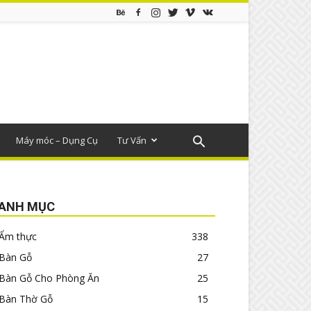
Máy móc – Dụng Cụ
Tư Vấn
ANH MỤC
Ẩm thực
338
Bàn Gỗ
27
Bàn Gỗ Cho Phòng Ăn
25
Bàn Thờ Gỗ
15