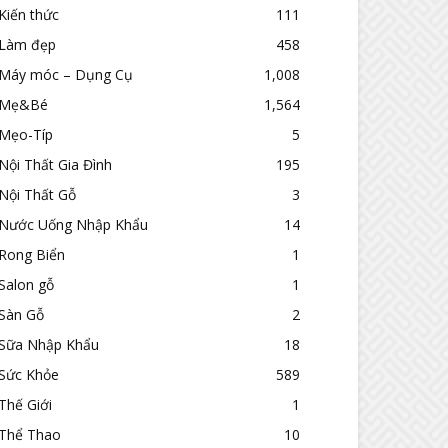
Kiến thức
111
Làm đẹp
458
Máy móc – Dụng Cụ
1,008
Mẹ&Bé
1,564
Mẹo-Típ
5
Nội Thất Gia Đình
195
Nội Thất Gỗ
3
Nước Uống Nhập Khẩu
14
Rong Biển
1
Salon gỗ
1
Sàn Gỗ
2
Sữa Nhập Khẩu
18
Sức Khỏe
589
Thế Giới
1
Thể Thao
10