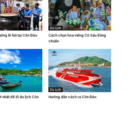
Du Lịch
ững lễ hội tại Côn Đảo
Cách chọn hoa viếng Cô Sáu đúng
chuẩn
Du Lịch
t nhất để đi du lịch Côn
Hướng dẫn cách ra Côn Đảo