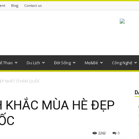
ent
Blog
Contact us
ể Thao
Du Lịch
Đời Sống
Mẹ&Bé
Công Nghệ
ẸP NHẤT Ở HÀN QUỐC
D
 KHẮC MÙA HÈ ĐẸP
ỐC
2262
0