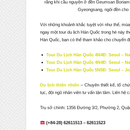
rằng khi cầu nguyện ở đền Geumsan Boriam, 
Gyeongsang, ngôi đền cho 
Với những khoảnh khắc tuyệt vời như thế, mùa
ngay một tour du lịch Hàn Quốc trong hè này thôi
Hàn Quốc, bạn có thể tham khảo cho chuyến đi
Tour Du Lịch Hàn Quốc 4N4Đ: Seoul – N
Tour Du Lịch Hàn Quốc 4N4Đ: Seoul – N
Tour Du Lịch Hàn Quốc 5N5Đ: Seoul – Je
Du lịch thiên nhiên
– Chuyên thiết kế, tổ ch
tục, đội ngũ nhân viên tư vấn tận tâm. Liên hệ
Trụ sở chính: 1356 Đường 3/2, Phường 2, Quậ
(+84-28) 62611513 – 62611523