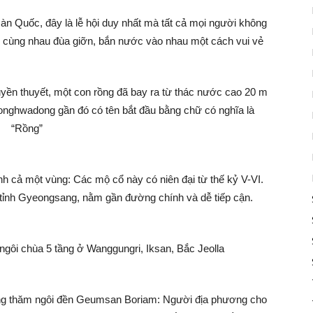
 Quốc, đây là lễ hội duy nhất mà tất cả mọi người không
u sẽ cùng nhau đùa giỡn, bắn nước vào nhau một cách vui vẻ
ền thuyết, một con rồng đã bay ra từ thác nước cao 20 m
Yonghwadong gần đó có tên bắt đầu bằng chữ có nghĩa là
“Rồng”
cả một vùng: Các mộ cổ này có niên đại từ thế kỷ V-VI.
ỉnh Gyeongsang, nằm gần đường chính và dễ tiếp cận.
ngôi chùa 5 tầng ở Wanggungri, Iksan, Bắc Jeolla
ng thăm ngôi đền Geumsan Boriam: Người địa phương cho