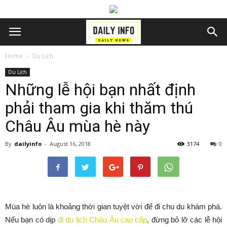
Home
Du Lịch
Du Lịch
Những lễ hội bạn nhất định
phải tham gia khi thăm thú
Châu Âu mùa hè này
By
dailyinfo
-
August 16, 2018
3174
0
Mùa hè luôn là khoảng thời gian tuyệt vời để đi chu du khám phá.
Nếu bạn có dịp
đi du lịch Châu Âu cao cấp
, đừng bỏ lỡ các lễ hội