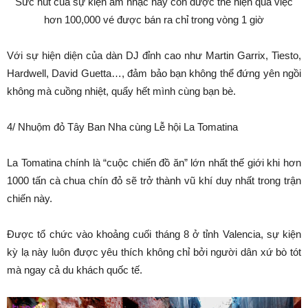
Sức hút của sự kiện âm nhạc này còn được thể hiện qua việc
hơn 100,000 vé được bán ra chỉ trong vòng 1 giờ
Với sự hiện diện của dàn DJ đỉnh cao như Martin Garrix, Tiesto,
Hardwell, David Guetta…, đảm bảo bạn không thể đứng yên ngồi
không mà cuồng nhiệt, quẩy hết mình cùng bạn bè.
4/ Nhuộm đỏ Tây Ban Nha cùng Lễ hội La Tomatina
La Tomatina chính là “cuộc chiến đồ ăn” lớn nhất thế giới khi hơn
1000 tấn cà chua chín đỏ sẽ trở thành vũ khí duy nhất trong trận
chiến này.
Được tổ chức vào khoảng cuối tháng 8 ở tỉnh Valencia, sự kiện
kỳ lạ này luôn được yêu thích không chỉ bởi người dân xứ bò tót
mà ngay cả du khách quốc tế.