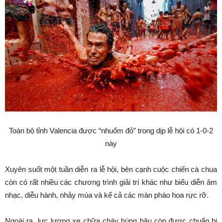
Toàn bộ tỉnh Valencia được “nhuốm đỏ” trong dịp lễ hội có 1-0-2
này
Xuyên suốt một tuần diễn ra lễ hội, bên cạnh cuộc chiến cà chua
còn có rất nhiều các chương trình giải trí khác như biểu diễn âm
nhạc, diễu hành, nhảy múa và kể cả các màn pháo hoa rực rỡ.
Ngoài ra, lực lượng xe chữa cháy hùng hậu còn được chuẩn bị