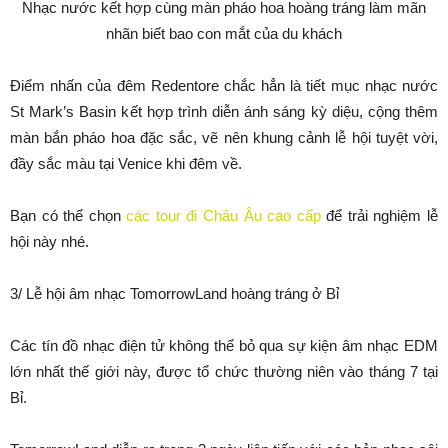
Nhạc nước kết hợp cùng màn pháo hoa hoàng tráng làm mãn
nhãn biết bao con mắt của du khách
Điểm nhấn của đêm Redentore chắc hẳn là tiết mục nhạc nước
St Mark’s Basin kết hợp trình diễn ánh sáng kỳ diệu, cộng thêm
màn bắn pháo hoa đặc sắc, vẽ nên khung cảnh lễ hội tuyệt vời,
đầy sắc màu tại Venice khi đêm về.
Bạn có thể chọn
các tour đi Châu Âu cao cấp
để trải nghiệm lễ
hội này nhé.
3/ Lễ hội âm nhạc TomorrowLand hoàng tráng ở Bỉ
Các tín đồ nhạc điện tử không thể bỏ qua sự kiện âm nhạc EDM
lớn nhất thế giới này, được tổ chức thường niên vào tháng 7 tại
Bỉ.