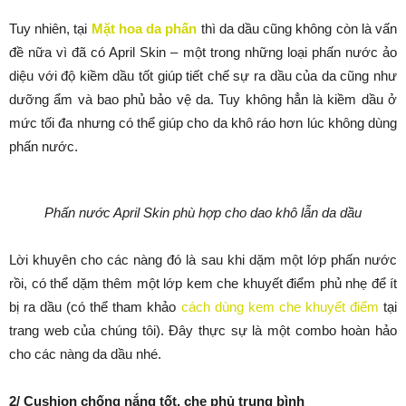
Tuy nhiên, tại
Mặt hoa da phấn
thì da dầu cũng không còn là vấn
đề nữa vì đã có April Skin – một trong những loại phấn nước ảo
diệu với độ kiềm dầu tốt giúp tiết chế sự ra dầu của da cũng như
dưỡng ẩm và bao phủ bảo vệ da. Tuy không hẳn là kiềm dầu ở
mức tối đa nhưng có thể giúp cho da khô ráo hơn lúc không dùng
phấn nước.
Phấn nước April Skin phù hợp cho dao khô lẫn da dầu
Lời khuyên cho các nàng đó là sau khi dặm một lớp phấn nước
rồi, có thể dặm thêm một lớp kem che khuyết điểm phủ nhẹ để ít
bị ra dầu (có thể tham khảo
cách dùng kem che khuyết điểm
tại
trang web của chúng tôi). Đây thực sự là một combo hoàn hảo
cho các nàng da dầu nhé.
2/ Cushion chống nắng tốt, che phủ trung bình