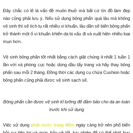
Đây chắc có lẽ là vấn đề muôn thuở mà bất cứ tín đồ làm đẹp
nào cũng phải lưu ý. Nếu sử dụng bông phấn quá lâu mà không
vệ sinh thì sẽ tích tụ rất nhiều vi khuẩn, lâu dần sẽ biến bông phấn
trở thành một ổ vi khuẩn khiến da bị xấu đi và xuất hiện nhiều loại
mụn hơn.
Vệ sinh bông phấn tốt nhất bằng cách giặt chúng ít nhất 1 tuần 1
lần với xà phòng cục hoặc dùng dầu tẩy trang và hãy thay bông
phấn sau mỗi 2 tháng. Đồng thời các dụng cụ chứa Cushion hoặc
bông phấn cũng phải được vệ sinh sạch sẽ.
Bông phấn cần được vệ sinh kĩ lưỡng để đảm bảo cho da an toàn
trước khi sử dụng
Việc sử dụng
phấn nước trang điểm
ngày càng trở nên phổ biến
bởi sự tiện lợi và mức bảo vệ tốt, tuy nhiên để có thể phát huy