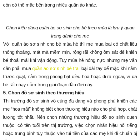
còn có thể mặc bên trong nhiều quần áo khác.
Chọn kiểu dáng quần áo sơ sinh cho bé theo mùa là lưu ý quan
trọng dành cho mẹ
Với quần áo sơ sinh cho bé mùa hè thì mẹ mua loại có chất liệu
thông thoáng, mát mà mềm mịn, rộng rãi không ôm sát để khiến
bé thoải mái khi vận động. Tuy mùa hè nóng nực nhưng mẹ vẫn
cần phải mua
quần áo sơ sinh bé trai
loại dài tay để mặc khi nằm
trước quạt, nằm trong phòng bật điều hòa hoặc đi ra ngoài, vì da
bé rất nhạy cảm trong giai đoạn đầu đời này.
5. Chọn đồ sơ sinh theo thương hiệu
Thị trường đồ sơ sinh vô cùng đa dạng và phong phú khiến các
mẹ “hoa mắt” không biết chọn thương hiệu nào cho phù hợp, chất
lượng tốt nhất. Nên chọn những thương hiệu đồ sơ sinh quen
thuộc, có tên tuổi trên thị trường, việc chọn nhãn hiệu nổi tiếng
hoặc trung bình tùy thuộc vào túi tiền của các mẹ khi đi chuẩn bị