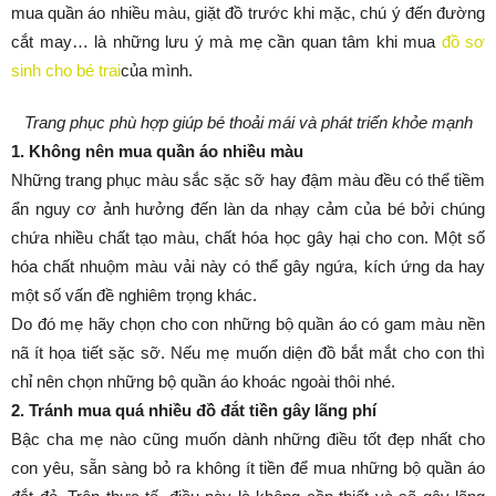
mua quần áo nhiều màu, giặt đồ trước khi mặc, chú ý đến đường
cắt may… là những lưu ý mà mẹ cần quan tâm khi mua
đồ sơ
sinh cho bé trai
của mình.
Trang phục phù hợp giúp bé thoải mái và phát triển khỏe mạnh
1. Không nên mua quần áo nhiều màu
Những trang phục màu sắc sặc sỡ hay đậm màu đều có thể tiềm
ẩn nguy cơ ảnh hưởng đến làn da nhạy cảm của bé bởi chúng
chứa nhiều chất tạo màu, chất hóa học gây hại cho con. Một số
hóa chất nhuộm màu vải này có thể gây ngứa, kích ứng da hay
một số vấn đề nghiêm trọng khác.
Do đó mẹ hãy chọn cho con những bộ quần áo có gam màu nền
nã ít họa tiết sặc sỡ. Nếu mẹ muốn diện đồ bắt mắt cho con thì
chỉ nên chọn những bộ quần áo khoác ngoài thôi nhé.
2. Tránh mua quá nhiều đồ đắt tiền gây lãng phí
Bậc cha mẹ nào cũng muốn dành những điều tốt đẹp nhất cho
con yêu, sẵn sàng bỏ ra không ít tiền để mua những bộ quần áo