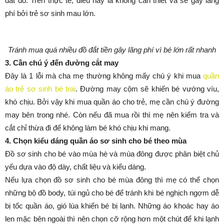
đắt đỏ. Trên thực tế, điều này là không cần thiết và sẽ gây lãng
phí bởi trẻ sơ sinh mau lớn.
Tránh mua quá nhiều đồ đắt tiền gây lãng phí vì bé lớn rất nhanh
3. Cần chú ý đến đường cắt may
Đây là 1 lỗi mà cha mẹ thường không mấy chú ý khi mua
quần
áo trẻ sơ sinh bé trai
. Đường may cộm sẽ khiến bé vướng víu,
khó chịu. Bởi vậy khi mua quần áo cho trẻ, mẹ cần chú ý đường
may bên trong nhé. Còn nếu đã mua rồi thì mẹ nên kiểm tra và
cắt chỉ thừa đi để không làm bé khó chịu khi mang.
4. Chọn kiểu dáng quần áo sơ sinh cho bé theo mùa
Đồ sơ sinh cho bé vào mùa hè và mùa đông được phân biệt chủ
yếu dựa vào độ dày, chất liệu và kiểu dáng.
Nếu lựa chọn đồ sơ sinh cho bé mùa đông thì mẹ có thể chọn
những bộ đồ body, túi ngủ cho bé để tránh khi bé nghịch ngợm dễ
bị tốc quần áo, gió lùa khiến bé bị lạnh. Những áo khoác hay áo
len mặc bên ngoài thì nên chọn cỡ rộng hơn một chút để khi lạnh