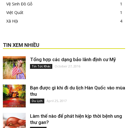
Vệ Sinh Đồ Gỗ
1
Việt Quất
1
Xã Hội
4
TIN XEM NHIỀU
Tổng hợp các dạng bảo lãnh định cư Mỹ
October 27, 2016
Tin Tức Khác
Bạn được gì khi đi du lịch Hàn Quốc vào mùa
thu
April 25, 2017
Du Lịch
Làm thế nào để phát hiện kịp thời bệnh ung
thư gan?