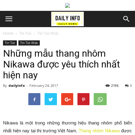
Home
Tin Tức
Tin Tức Khác
Tin Tức
Tin Tức Khác
Những mẫu thang nhôm
Nikawa được yêu thích nhất
hiện nay
By
dailyinfo
-
February 24, 2017
2196
0
Nikawa là một trong những thương hiệu thang nhôm phổ biến
nhất hiện nay tại thị trường Việt Nam.
Thang nhôm Nikawa
được