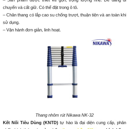
chuyển và cất giữ. Có thể đặt trong ô tô.
– Chân thang có lắp cao su chống trượt, thuận tiện và an toàn khi
sử dụng.
– Vận hành đơn giản, linh hoạt.
Thang nhôm rút Nikawa NK-32
K
ế
t N
ố
i Ti
ê
u D
ù
ng (KNTD)
tự hào là đại diện cung cấp, phân