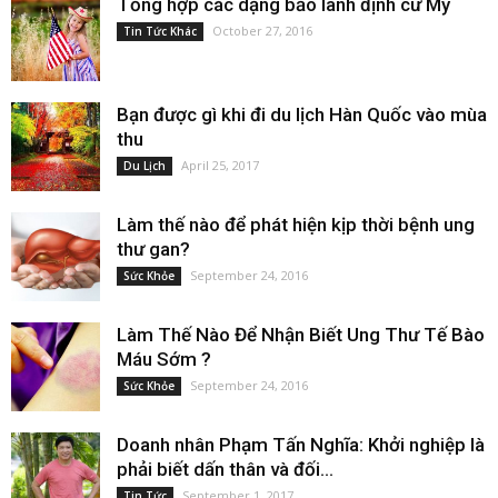
Tổng hợp các dạng bảo lãnh định cư Mỹ
October 27, 2016
Tin Tức Khác
Bạn được gì khi đi du lịch Hàn Quốc vào mùa
thu
April 25, 2017
Du Lịch
Làm thế nào để phát hiện kịp thời bệnh ung
thư gan?
September 24, 2016
Sức Khỏe
Làm Thế Nào Để Nhận Biết Ung Thư Tế Bào
Máu Sớm ?
September 24, 2016
Sức Khỏe
Doanh nhân Phạm Tấn Nghĩa: Khởi nghiệp là
phải biết dấn thân và đối...
September 1, 2017
Tin Tức