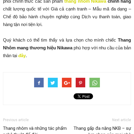
phối chính thức các sản phẩm
thang nhôm Nikawa
chính hãng
chất lượng quốc tế với Giá cả cạnh tranh – Mẫu mã đa dạng –
Chế độ bảo hành chuyên nghiệp cùng Dịch vụ thanh toán, giao
hàng tận nơi tiện lợi.
Quý khách có thể tìm thấy và lựa chọn cho mình chiếc
Thang
Nhôm mang th
ươ
ng hi
ệ
u Nikawa
phù hợp với nhu cầu của bản
thân tại
đây
.
Previous article
Next article
Thang nhôm và những tác phẩm
Thang gấp đa năng NKB – sự