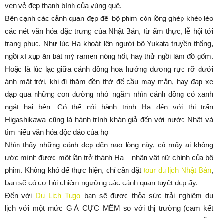
vẹn vẻ đẹp thanh bình của vùng quê.
Bên cạnh các cảnh quan đẹp đẽ, bộ phim còn lồng ghép khéo léo
các nét văn hóa đặc trưng của Nhật Bản, từ ẩm thực, lễ hội tới
trang phục. Như lúc Hạ khoát lên người bộ Yukata truyền thống,
ngồi xì xụp ăn bát mỳ ramen nóng hổi, hay thử ngồi làm đồ gốm.
Hoặc là lúc lạc giữa cánh đồng hoa hướng dương rực rỡ dưới
ánh mặt trời, khi đi thăm đền thờ để cầu may mắn, hay đạp xe
đạp qua những con đường nhỏ, ngắm nhìn cánh đồng cỏ xanh
ngát hai bên. Có thể nói hành trình Hạ đến với thị trấn
Higashikawa cũng là hành trình khán giả đến với nước Nhật và
tìm hiểu văn hóa độc đáo của họ.
Nhìn thấy những cảnh đẹp đến nao lòng này, có mấy ai không
ước mình được một lần trở thành Hạ – nhân vật nữ chính của bộ
phim. Không khó để thực hiện, chỉ cần đặt
tour
du lịch Nhật Bản
,
bạn sẽ có cơ hội chiêm ngưỡng các cảnh quan tuyệt đẹp ấy.
Đến với
Du Lịch Tugo
bạn sẽ được thỏa sức trải nghiệm du
lịch với một mức GIÁ CỰC MỀM so với thị trường (cam kết