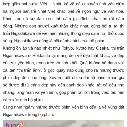
hợp giữa hai nước Việt – Nhật, kể về câu chuyện tình yêu giữa
hai người bạn trẻ Nhật Việt khác biệt về ngôn ngữ và văn hóa.
Phim còn có sự đan xen tình cảm gia đình, cha con rất cảm
đông. Những con người xuất thân khác nhau cùng hội tụ tại thị
trấn Higashikawa để viết nên những thông điệp đậm hơi thở cuộc
sống. Higashikawa cũng là bối cảnh chính của bộ phim.
Không ồn ào và náo nhiệt như Tokyo, Kyoto hay Osaka, thị trấn
Higashikawa ở Hokkaido lại mang đến vẻ đẹp thật khác, vẻ đẹp
của sự yên bình, trong trẻo và tinh khôi. Quả không hổ danh với
cái tên “thị trấn ảnh”, ở góc quay nào cũng cho ra những thước
phim đẹp đến nao lòng. Xuyên suốt chiều dài bộ phim, khán giả
sẽ được đi từ cảnh đẹp này đến cảnh đẹp khác, tất cả đều nhẹ
nhàng, lãng mạn và yên bình, góp phần rất lớn trong việc tạo nên
cảm xúc cho bộ phim.
Cùng nhìn ngắm những thước phim yên bình đến lạ về vùng đất
Higashikawa trong bộ phim: