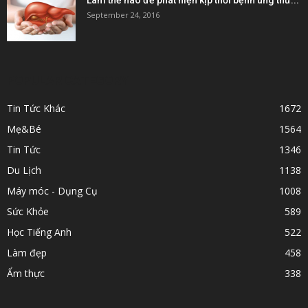
Làm thế nào để phát hiện kịp thời bệnh ung thư...
September 24, 2016
POPULAR CATEGORY
Tin Tức Khác
1672
Mẹ&Bé
1564
Tin Tức
1346
Du Lịch
1138
Máy móc - Dụng Cụ
1008
Sức Khỏe
589
Học Tiếng Anh
522
Làm đẹp
458
Ẩm thực
338