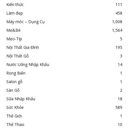
Kiến thức
111
Làm đẹp
458
Máy móc – Dụng Cụ
1,008
Mẹ&Bé
1,564
Mẹo-Típ
5
Nội Thất Gia Đình
195
Nội Thất Gỗ
3
Nước Uống Nhập Khẩu
14
Rong Biển
1
Salon gỗ
1
Sàn Gỗ
2
Sữa Nhập Khẩu
18
Sức Khỏe
589
Thế Giới
1
Thể Thao
10