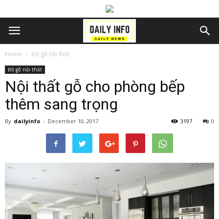
Home
Đồ gỗ nội thất
Đồ gỗ nội thất
Nội thất gỗ cho phòng bếp
thêm sang trọng
By
dailyinfo
-
December 10, 2017
3197
0