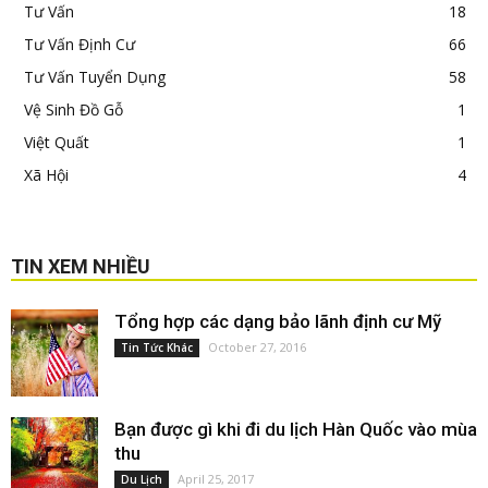
Tư Vấn
18
Tư Vấn Định Cư
66
Tư Vấn Tuyển Dụng
58
Vệ Sinh Đồ Gỗ
1
Việt Quất
1
Xã Hội
4
TIN XEM NHIỀU
Tổng hợp các dạng bảo lãnh định cư Mỹ
October 27, 2016
Tin Tức Khác
Bạn được gì khi đi du lịch Hàn Quốc vào mùa
thu
April 25, 2017
Du Lịch