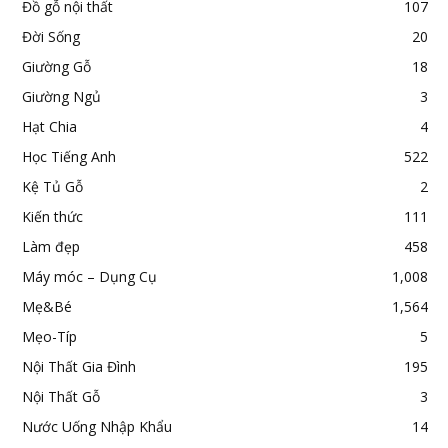
Đồ gỗ nội thất
107
Đời Sống
20
Giường Gỗ
18
Giường Ngủ
3
Hạt Chia
4
Học Tiếng Anh
522
Kệ Tủ Gỗ
2
Kiến thức
111
Làm đẹp
458
Máy móc – Dụng Cụ
1,008
Mẹ&Bé
1,564
Mẹo-Típ
5
Nội Thất Gia Đình
195
Nội Thất Gỗ
3
Nước Uống Nhập Khẩu
14