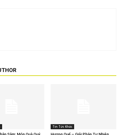
UTHOR
c
Tin Tức Khác
Nhân Sâm: Món Quà Quý
Hương Quế – Giải Pháp Tự Nhiên