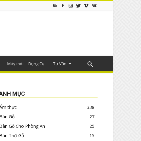
Máy móc – Dụng Cụ
Tư Vấn
ANH MỤC
Ẩm thực
338
Bàn Gỗ
27
Bàn Gỗ Cho Phòng Ăn
25
Bàn Thờ Gỗ
15