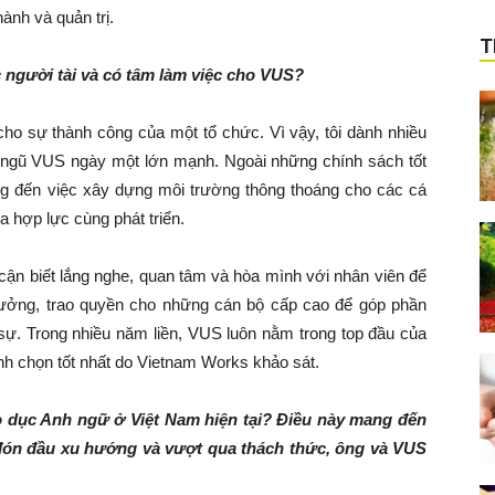
ành và quản trị.
T
 người tài và có tâm làm việc cho VUS?
cho sự thành công của một tổ chức. Vì vậy, tôi dành nhiều
i ngũ VUS ngày một lớn mạnh. Ngoài những chính sách tốt
ng đến việc xây dựng môi trường thông thoáng cho các cá
 hợp lực cùng phát triển.
ế cận biết lắng nghe, quan tâm và hòa mình với nhân viên để
 tưởng, trao quyền cho những cán bộ cấp cao để góp phần
ự. Trong nhiều năm liền, VUS luôn nằm trong top đầu của
h chọn tốt nhất do Vietnam Works khảo sát.
áo dục Anh ngữ ở Việt Nam hiện tại? Điều này mang đến
 đón đầu xu hướng và vượt qua thách thức, ông và VUS