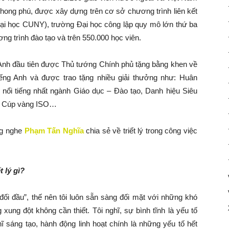
phong phú, được xây dựng trên cơ sở chương trình liên kết
(Đại học CUNY), trường Đại học công lập quy mô lớn thứ ba
ng trình đào tạo và trên 550.000 học viên.
g Anh đầu tiên được Thủ tướng Chính phủ tặng bằng khen về
tiếng Anh và được trao tặng nhiều giải thưởng như: Huân
nổi tiếng nhất ngành Giáo dục – Đào tạo, Danh hiệu Siêu
g, Cúp vàng ISO…
ng nghe
Phạm Tấn Nghĩa
chia sẻ về triết lý trong công việc
 lý gì?
đối đầu”, thế nên tôi luôn sẵn sàng đối mặt với những khó
xung đột không cần thiết. Tôi nghĩ, sự bình tĩnh là yếu tố
ĩ sáng tạo, hành động linh hoạt chính là những yếu tố hết