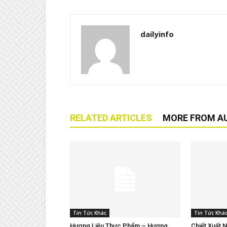
dailyinfo
RELATED ARTICLES
MORE FROM A
Tin Tức Khác
Tin Tức Khá
Hương Liệu Thực Phẩm – Hương
Chiết Xuất 