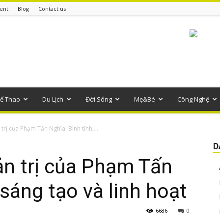
ent
Blog
Contact us
ể Thao
Du Lịch
Đời Sống
Mẹ&Bé
Công Nghệ
 trị của Phạm Tấn Nghĩa: Bình tĩnh,...
D
uản trị của Phạm Tấn
 sáng tạo và linh hoạt
6686
0