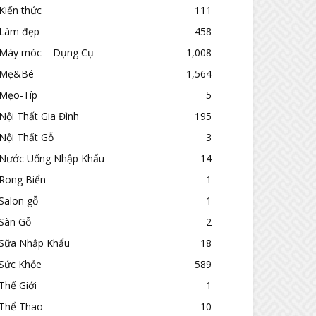
Kiến thức
111
Làm đẹp
458
Máy móc – Dụng Cụ
1,008
Mẹ&Bé
1,564
Mẹo-Típ
5
Nội Thất Gia Đình
195
Nội Thất Gỗ
3
Nước Uống Nhập Khẩu
14
Rong Biển
1
Salon gỗ
1
Sàn Gỗ
2
Sữa Nhập Khẩu
18
Sức Khỏe
589
Thế Giới
1
Thể Thao
10