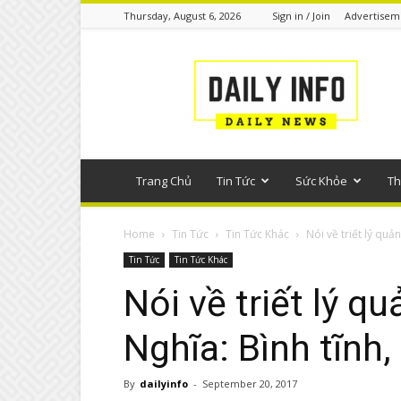
Thursday, August 6, 2026
Sign in / Join
Advertisem
Tin
tức
phổ
thông
Trang Chủ
Tin Tức
Sức Khỏe
Th
Home
Tin Tức
Tin Tức Khác
Nói về triết lý quản
Tin Tức
Tin Tức Khác
Nói về triết lý q
Nghĩa: Bình tĩnh,
By
dailyinfo
-
September 20, 2017