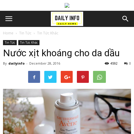
Home
Tin Tức
Tin Tức Khác
Tin Tức
Tin Tức Khác
Nước xịt khoáng cho da dầu
By
dailyinfo
-
December 28, 2016
4592
0