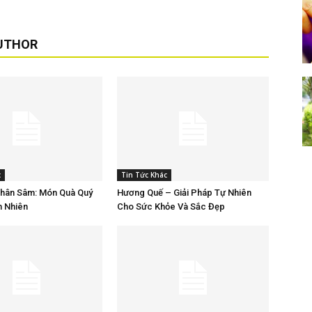
UTHOR
c
Tin Tức Khác
Nhân Sâm: Món Quà Quý
Hương Quế – Giải Pháp Tự Nhiên
n Nhiên
Cho Sức Khỏe Và Sắc Đẹp