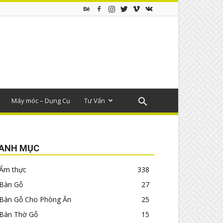
Máy móc – Dụng Cụ
Tư Vấn
ANH MỤC
Ẩm thực
338
Bàn Gỗ
27
Bàn Gỗ Cho Phòng Ăn
25
Bàn Thờ Gỗ
15