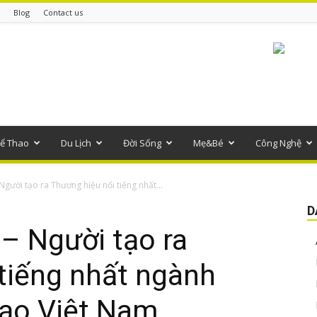
Blog
Contact us
ể Thao
Du Lịch
Đời Sống
Mẹ&Bé
Công Nghệ
gười tạo ra Thương hiệu nổi tiếng nhất...
D
– Người tạo ra
tiếng nhất ngành
tạo Việt Nam