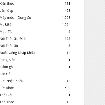
Kiến thức
111
Làm đẹp
458
Máy móc – Dụng Cụ
1,008
Mẹ&Bé
1,564
Mẹo-Típ
5
Nội Thất Gia Đình
195
Nội Thất Gỗ
3
Nước Uống Nhập Khẩu
14
Rong Biển
1
Salon gỗ
1
Sàn Gỗ
2
Sữa Nhập Khẩu
18
Sức Khỏe
589
Thế Giới
1
Thể Thao
10