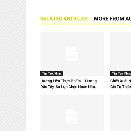
RELATED ARTICLES
MORE FROM A
Tin Tức Khác
Tin Tức Khá
Hương Liệu Thực Phẩm – Hương
Chiết Xuất 
Dâu Tây: Sự Lựa Chọn Hoàn Hảo
Giá Từ Thiê