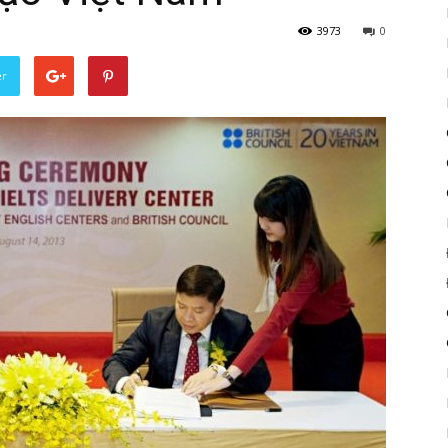
3973
0
er