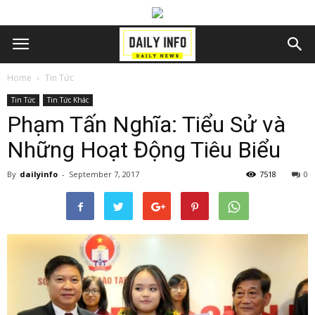
Home
Tin Tức
Tin Tức
Tin Tức Khác
Phạm Tấn Nghĩa: Tiểu Sử và
Những Hoạt Động Tiêu Biểu
By
dailyinfo
-
September 7, 2017
7518
0