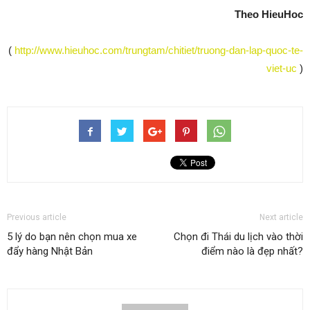
Theo HieuHoc
(
http://www.hieuhoc.com/trungtam/chitiet/truong-dan-lap-quoc-te-
viet-uc
)
Previous article
Next article
5 lý do bạn nên chọn mua xe
Chọn đi Thái du lịch vào thời
đẩy hàng Nhật Bản
điểm nào là đẹp nhất?