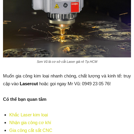
Sơn Vũ là cơ sở cắt Laser giá rẻ Tp.HCM
Muốn gia công kim loại nhanh chóng, chất lượng và kinh tế: truy
cập vào
Lasercut
hoặc gọi ngay Mr Vũ: 0949 23 05 76!
Có thể bạn quan tâm
Khắc Laser kim loại
Nhận gia công cơ khí
Gia công cắt sắt CNC