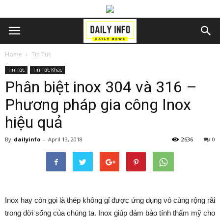
Home
Tin Tức
Tin Tức
Tin Tức Khác
Phân biệt inox 304 và 316 –
Phương pháp gia công Inox
hiệu quả
By
dailyinfo
-
April 13, 2018
2636
0
Inox hay còn gọi là thép không gỉ được ứng dụng vô cùng rộng rãi
trong đời sống của chúng ta. Inox giúp đảm bảo tính thẩm mỹ cho