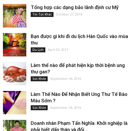
Tổng hợp các dạng bảo lãnh định cư Mỹ
October 27, 2016
Tin Tức Khác
Bạn được gì khi đi du lịch Hàn Quốc vào mùa
thu
April 25, 2017
Du Lịch
Làm thế nào để phát hiện kịp thời bệnh ung
thư gan?
September 24, 2016
Sức Khỏe
Làm Thế Nào Để Nhận Biết Ung Thư Tế Bào
Máu Sớm ?
September 24, 2016
Sức Khỏe
Doanh nhân Phạm Tấn Nghĩa: Khởi nghiệp là
phải biết dấn thân và đối...