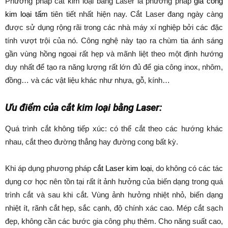
Phương pháp cắt kim loại bằng Laser là phương pháp
gia công
kim loại tấm
tiên tiết nhất hiện nay. Cắt Laser đang ngày càng
được sử dụng rộng rãi trong các nhà máy xí nghiệp bởi các đặc
tính vượt trội của nó. Công nghệ này tạo ra chùm tia ánh sáng
gần vùng hồng ngoại rất hẹp và mãnh liệt theo một định hướng
duy nhất để tạo ra năng lượng rất lớn đủ để gia công inox, nhôm,
đồng… và các vật liệu khác như nhựa, gỗ, kính…
Ưu điểm của cắt kim loại bằng Laser:
Quá trình cắt không tiếp xúc: có thể cắt theo các hướng khác
nhau, cắt theo đường thẳng hay đường cong bất kỳ.
Khi áp dụng phương pháp
cắt Laser kim loại
, do không có các tác
dụng cơ học nên tồn tại rất ít ảnh hưởng của biến dạng trong quá
trình cắt và sau khi cắt. Vùng ảnh hưởng nhiệt nhỏ, biến dạng
nhiệt ít, rãnh cắt hẹp, sắc cạnh, độ chính xác cao. Mép cắt sạch
đẹp, không cần các bước gia công phụ thêm. Cho năng suất cao,