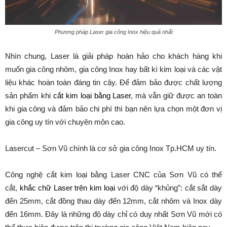
Phương pháp Laser gia công Inox hiệu quả nhất
Nhìn chung, Laser là giải pháp hoàn hảo cho khách hàng khi
muốn gia công nhôm, gia công Inox hay bất kì kim loại và các vật
liệu khác hoàn toàn đáng tin cậy. Để đảm bảo được chất lượng
sản phẩm khi
cắt kim loại bằng Laser
, mà vẫn giữ được an toàn
khi gia công và đảm bảo chi phí thì bạn nên lựa chọn một đơn vị
gia công uy tín với chuyên môn cao.
Lasercut – Sơn Vũ chính là cơ sở gia công Inox Tp.HCM uy tín.
Công nghệ cắt kim loại bằng Laser CNC của Sơn Vũ có thể
cắt,
khắc chữ Laser trên kim loại
với độ dày “khủng”: cắt sắt dày
đến 25mm, cắt đồng thau dày đến 12mm, cắt nhôm và Inox dày
đến 16mm. Đây là những độ dày chỉ có duy nhất Sơn Vũ mới có