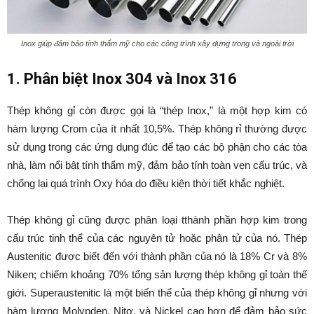
Inox giúp đảm bảo tính thẩm mỹ cho các công trình xây dựng trong và ngoài trời
1. Phân biệt Inox 304 và Inox 316
Thép không gỉ còn được gọi là “thép Inox,” là một hợp kim có
hàm lượng Crom của ít nhất 10,5%. Thép không rỉ thường được
sử dụng trong các ứng dụng đúc để tạo các bộ phận cho các tòa
nhà, làm nổi bật tính thẩm mỹ, đảm bảo tính toàn vẹn cấu trúc, và
chống lại quá trình Oxy hóa do điều kiện thời tiết khắc nghiệt.
Thép không gỉ cũng được phân loại tthành phần hợp kim trong
cấu trúc tinh thể của các nguyên tử hoặc phân tử của nó. Thép
Austenitic được biết đến với thành phần của nó là 18% Cr và 8%
Niken; chiếm khoảng 70% tổng sản lượng thép không gỉ toàn thế
giới. Superaustenitic là một biến thể của thép không gỉ nhưng với
hàm lượng Molypden, Nitơ, và Nickel cao hơn để đảm bảo sức