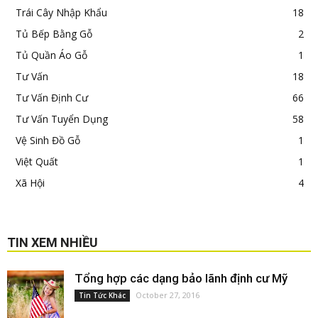
Trái Cây Nhập Khẩu
18
Tủ Bếp Bằng Gỗ
2
Tủ Quần Áo Gỗ
1
Tư Vấn
18
Tư Vấn Định Cư
66
Tư Vấn Tuyển Dụng
58
Vệ Sinh Đồ Gỗ
1
Việt Quất
1
Xã Hội
4
TIN XEM NHIỀU
Tổng hợp các dạng bảo lãnh định cư Mỹ
October 27, 2016
Tin Tức Khác