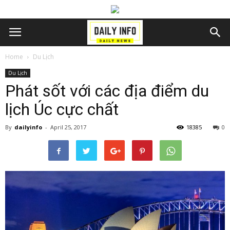
Home
Du Lịch
Du Lịch
Phát sốt với các địa điểm du
lịch Úc cực chất
By
dailyinfo
-
April 25, 2017
18385
0