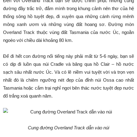
Đến với Overland Track bạn sẽ được chinh phục những cung
đường đầy trắc trở, đắm mình trong khung cảnh nên thơ của hệ
thống sông hồ tuyệt đẹp, đi xuyên qua những cánh rừng mênh
mông xanh ươm và những vùng đất hoang sơ. Đường mòn
Overland Track thuộc vùng đất Tasmania của nước Úc, ngoằn
ngoèo với chiều dài khoảng 80 km.
Để đi hết con đường nổi tiếng này phải mất từ 5-6 ngày, bạn sẽ
có dịp đi luồn qua núi Cradle và băng qua hồ Clair – hồ nước
sạch sâu nhất nước Úc. Và có lẽ niềm vui tuyệt vời và trọn vẹn
nhất đó là chiêm ngưỡng nét đẹp của đỉnh núi Ossa cao nhất
Tasmania hoặc cắm trại nghỉ ngơi bên thác nước tuyệt đẹp nước
đổ trắng xoá quanh năm.
Cung đường Overland Track dẫn vào núi