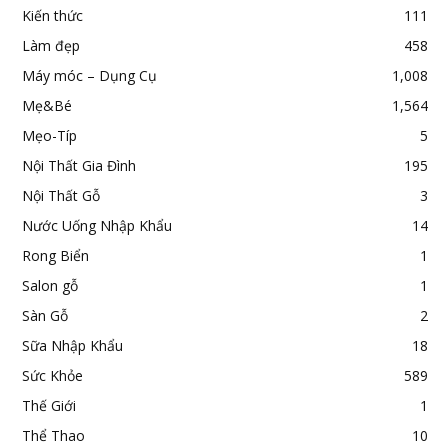
Kiến thức
111
Làm đẹp
458
Máy móc – Dụng Cụ
1,008
Mẹ&Bé
1,564
Mẹo-Típ
5
Nội Thất Gia Đình
195
Nội Thất Gỗ
3
Nước Uống Nhập Khẩu
14
Rong Biển
1
Salon gỗ
1
Sàn Gỗ
2
Sữa Nhập Khẩu
18
Sức Khỏe
589
Thế Giới
1
Thể Thao
10