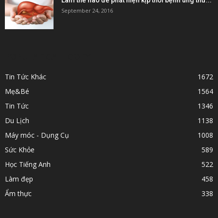
Làm thế nào để phát hiện kịp thời bệnh ung thư...
September 24, 2016
POPULAR CATEGORY
Tin Tức Khác
1672
Mẹ&Bé
1564
Tin Tức
1346
Du Lịch
1138
Máy móc - Dụng Cụ
1008
Sức Khỏe
589
Học Tiếng Anh
522
Làm đẹp
458
Ẩm thực
338