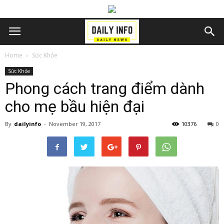
Home
Sức Khỏe
Sức Khỏe
Phong cách trang điểm dành
cho mẹ bầu hiện đại
By
dailyinfo
-
November 19, 2017
10376
0