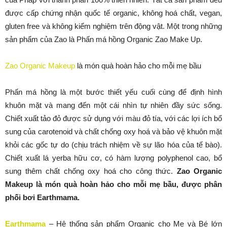
được cấp chứng nhận quốc tế organic, không hoá chất, vegan,
gluten free và không kiểm nghiệm trên động vật. Một trong những
sản phẩm của Zao là Phấn má hồng Organic Zao Make Up.
Zao Organic Makeup
là món quà hoàn hảo cho mỗi mẹ bầu
Phấn má hồng là một bước thiết yếu cuối cùng để định hình
khuôn mặt và mang đến một cái nhìn tự nhiên đầy sức sống.
Chiết xuất tảo đỏ được sử dụng với màu đỏ tía, với các lợi ích bổ
sung của carotenoid và chất chống oxy hoá và bảo vệ khuôn mặt
khỏi các gốc tự do (chịu trách nhiệm về sự lão hóa của tế bào).
Chiết xuất lá yerba hữu cơ, có hàm lượng polyphenol cao, bổ
sung thêm chất chống oxy hoá cho công thức.
Zao Organic
Makeup là món quà hoàn hảo cho mỗi mẹ bầu, được phân
phối bơi Earthmama.
E
arthmama
– Hệ thống sản phẩm Organic cho Mẹ và Bé lớn