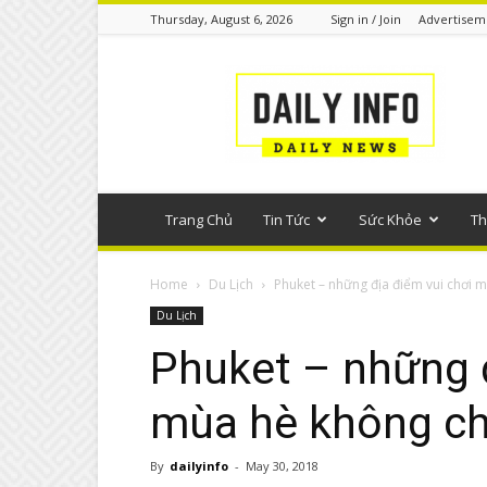
Thursday, August 6, 2026
Sign in / Join
Advertisem
Tin
tức
phổ
thông
Trang Chủ
Tin Tức
Sức Khỏe
Th
Home
Du Lịch
Phuket – những địa điểm vui chơi m
Du Lịch
Phuket – những đ
mùa hè không ch
By
dailyinfo
-
May 30, 2018