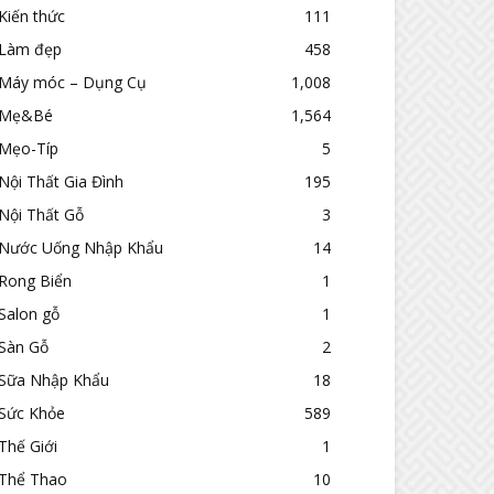
Kiến thức
111
Làm đẹp
458
Máy móc – Dụng Cụ
1,008
Mẹ&Bé
1,564
Mẹo-Típ
5
Nội Thất Gia Đình
195
Nội Thất Gỗ
3
Nước Uống Nhập Khẩu
14
Rong Biển
1
Salon gỗ
1
Sàn Gỗ
2
Sữa Nhập Khẩu
18
Sức Khỏe
589
Thế Giới
1
Thể Thao
10