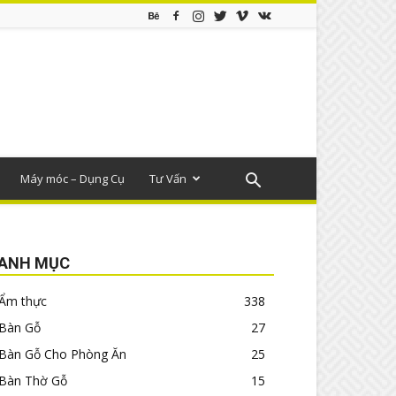
Máy móc – Dụng Cụ
Tư Vấn
ANH MỤC
Ẩm thực
338
Bàn Gỗ
27
Bàn Gỗ Cho Phòng Ăn
25
Bàn Thờ Gỗ
15