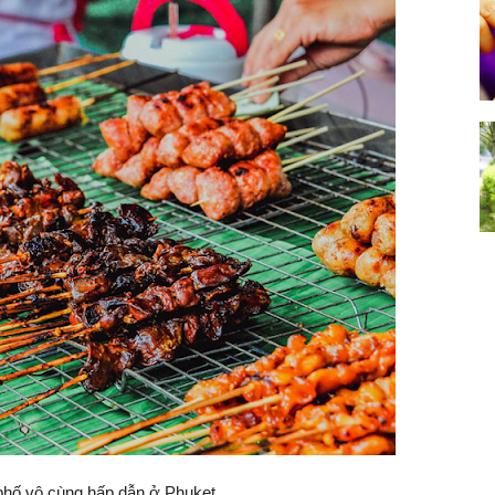
hố vô cùng hấp dẫn ở Phuket