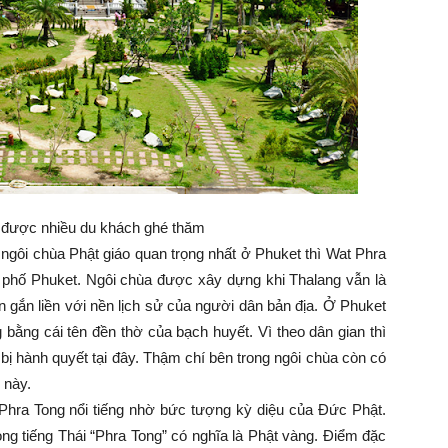
được nhiều du khách ghé thăm
gôi chùa Phật giáo quan trọng nhất ở Phuket thì Wat Phra
nh phố Phuket. Ngôi chùa được xây dựng khi Thalang vẫn là
 gắn liền với nền lịch sử của người dân bản địa. Ở Phuket
bằng cái tên đền thờ của bạch huyết. Vì theo dân gian thì
bị hành quyết tại đây. Thậm chí bên trong ngôi chùa còn có
 này.
Phra Tong nổi tiếng nhờ bức tượng kỳ diệu của Đức Phật.
ong tiếng Thái “Phra Tong” có nghĩa là Phật vàng. Điểm đặc