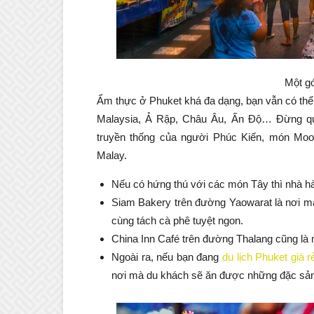
Một gó
Ẩm thực ở Phuket khá đa dạng, bạn vẫn có th
Malaysia, Ả Rập, Châu Âu, Ấn Độ… Đừng q
truyền thống của người Phúc Kiến, món Moo
Malay.
Nếu có hứng thú với các món Tây thì nhà h
Siam Bakery trên đường Yaowarat là nơi 
cùng tách cà phê tuyệt ngon.
China Inn Café trên đường Thalang cũng là 
Ngoài ra, nếu bạn đang
du lịch Phuket giá r
nơi mà du khách sẽ ăn được những đặc sản