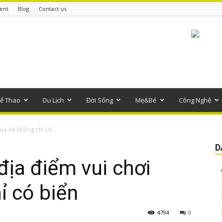
ent
Blog
Contact us
ể Thao
Du Lịch
Đời Sống
Mẹ&Bé
Công Nghệ
ùa hè không chỉ có...
D
ịa điểm vui chơi
ỉ có biển
4794
0